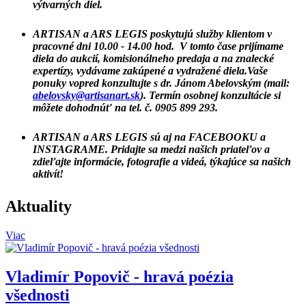
výtvarných diel
.
ARTISAN
a
ARS LEGIS
poskytujú služby klientom v
pracovné dni 10.00 - 14.00 hod
. V tomto čase prijímame
diela do aukcií, komisionálneho predaja a na znalecké
expertízy, vydávame zakúpené a vydražené diela.Vaše
ponuky vopred konzultujte s
dr. Jánom Abelovským
(mail:
abelovsky@artisanart.sk
). Termín osobnej konzultácie si
môžete dohodnúť na tel. č.
0905 899 293.
ARTISAN
a
ARS LEGIS
sú aj na
FACEBOOKU
a
INSTAGRAME
. Pridajte sa medzi našich priateľov a
zdieľajte informácie, fotografie a videá, týkajúce sa našich
aktivít!
Aktuality
Viac
Vladimír Popovič - hravá poézia
všednosti