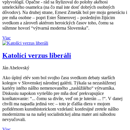
vplyvológií. Opačne - rád sa štylizoval do polohy akéhosi
umeleckého osamelca (na čo mal iste dosť dobrých osobných
dôvodov). Na druhej strane, Ernest Zmeták bol pre moju generáciu i
pre mňa osobne – popri Ester Šimerovej – posledným žijúcim
svedkom a zároveň aktérom heroických časov toho, čomu sa
súhrnne hovorí “výtvarná moderna Slovenska”.
Viac
Katolíci verzus liberáli
Ján Abelovský
Ako úplný elév som bol svojho času svedkom debaty starších
kolegov v Slovenskej národnej galérii. Týkala sa nezaslúženej
kariéry istého nášho nemenovaného „zaslúžilého“ výtvarníka.
Diskusiu napokon vyriešilo pre mňa dosť prekvapujúce
konštatovanie: “... čomu sa divíte, veď on je luterán ... !“. V danej
chvíli ma napadla jediná vec – toto je ďalšia diera v mojom
pofidérnom kunsthistorickom vzdelaní: konfesijné zretele nášho
modernizmu sa na našej socialistickej alma mater ani náhodou
nevyučovali.
Viac