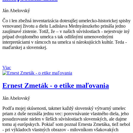
Ján Abelovský
Čo i len zbežná inventarizácia doterajšej umelecko-historickej spisby
venovanej životu a dielu Ladislava Mednyánszkeho prináša jedno
zaujímavé zistenie. Totiž, že – v našich súvislostiach - nejestvuje iný
prípad dvojdomého umelca s tak odlišnými umenovednými
interpretáciami v rámcoch na umelca si nárokujúcich kultúr. Teda -
maďarskej a slovenskej.
Viac
Ernest Zmeták - o etike maľovania
Ján Abelovský
Podľa mojej skúsenosti, takmer každý slovenský výtvarný umelec
priam z duše neznáša jednu vec: porovnávanie vlastného diela, jeho
posudzovanie nielen v širších súvislostiach slovenských, ale dajme
tomu aj európskych. Pokiaľ som poznal Ernesta Zmetáka, tiež nebol
- pri výkladoch vlastných obrazov - milovníkom všakovakých