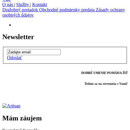
O nás
|
Služby
|
Kontakt
Dražobný poriadok
Obchodné podmienky predaja
Zásady ochrany
osobných údajov
Newsletter
Odoslať
DOBRÉ UMENIE POMÁHA ŽIŤ
Tešíme sa na stretnutia s Vami!
Mám záujem