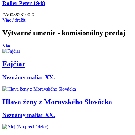
Roller Peter 1948
#A008823
100 €
Viac / dražiť
Výtvarné umenie
- komisionálny predaj
Viac
Fajčiar
Neznámy maliar XX.
Hlava ženy z Moravského Slovácka
Neznámy maliar XX.