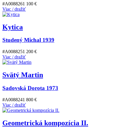
#A008826
1 100 €
Viac / dražiť
Kytica
Studený Michal 1939
#A008825
1 200 €
Viac / dražiť
Svätý Martin
Sadovská Dorota 1973
#A008824
1 800 €
Viac / dražiť
Geometrická kompozícia II.