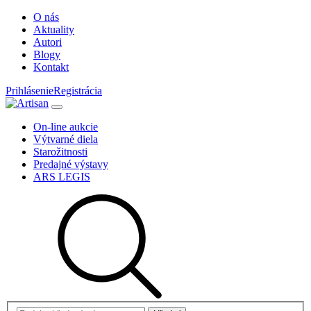
O nás
Aktuality
Autori
Blogy
Kontakt
Prihlásenie
Registrácia
On-line aukcie
Výtvarné diela
Starožitnosti
Predajné výstavy
ARS LEGIS