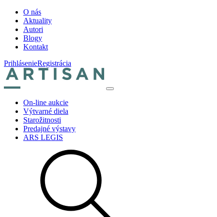
O nás
Aktuality
Autori
Blogy
Kontakt
Prihlásenie
Registrácia
On-line aukcie
Výtvarné diela
Starožitnosti
Predajné výstavy
ARS LEGIS