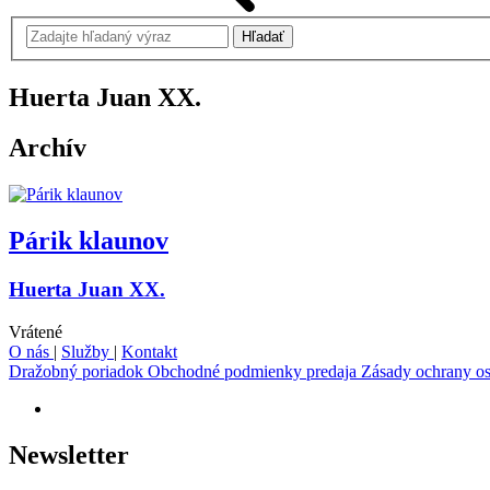
Huerta Juan
XX.
Archív
Párik klaunov
Huerta Juan XX.
Vrátené
O nás
|
Služby
|
Kontakt
Dražobný poriadok
Obchodné podmienky predaja
Zásady ochrany o
Newsletter