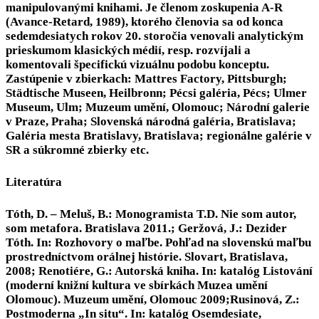
manipulovanými knihami. Je členom zoskupenia A-R
(Avance-Retard, 1989), ktorého členovia sa od konca
sedemdesiatych rokov 20. storočia venovali analytickým
prieskumom klasických médií, resp. rozvíjali a
komentovali špecifickú vizuálnu podobu konceptu.
Zastúpenie v zbierkach: Mattres Factory, Pittsburgh;
Städtische Museen, Heilbronn; Pécsi galéria, Pécs; Ulmer
Museum, Ulm; Muzeum umění, Olomouc; Národní galerie
v Praze, Praha; Slovenská národná galéria, Bratislava;
Galéria mesta Bratislavy, Bratislava; regionálne galérie v
SR a súkromné zbierky etc.
Literatúra
Tóth, D. – Meluš, B.: Monogramista T.D. Nie som autor,
som metafora. Bratislava 2011.; Geržová, J.: Dezider
Tóth. In: Rozhovory o maľbe. Pohľad na slovenskú maľbu
prostredníctvom orálnej histórie. Slovart, Bratislava,
2008; Renotiére, G.: Autorská kniha. In: katalóg Listování
(moderní knižní kultura ve sbírkách Muzea umění
Olomouc). Muzeum umění, Olomouc 2009;Rusinová, Z.:
Postmoderna „In situ“. In: katalóg Osemdesiate,