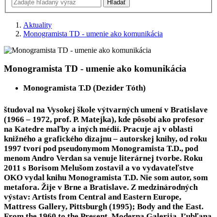
Aktuality
Monogramista TD - umenie ako komunikácia
Monogramista TD - umenie ako komunikácia
Monogramista T.D (Dezider Tóth)
študoval na Vysokej škole výtvarných umení v Bratislave
(1966 – 1972, prof. P. Matejka), kde pôsobí ako profesor
na Katedre maľby a iných médií. Pracuje aj v oblasti
knižného a grafického dizajnu – autorskej knihy, od roku
1997 tvorí pod pseudonymom Monogramista T.D., pod
menom Andro Verdan sa venuje literárnej tvorbe. Roku
2011 s Borisom Melušom zostavil a vo vydavateľstve
OKO vydal knihu Monogramista T.D. Nie som autor, som
metafora. Žije v Brne a Bratislave. Z medzinárodných
výstav: Artists from Central and Eastern Europe,
Mattress Gallery, Pittsburgh (1995); Body and the East.
From the 1960 to the Present, Moderna Galerija, Ľubľana