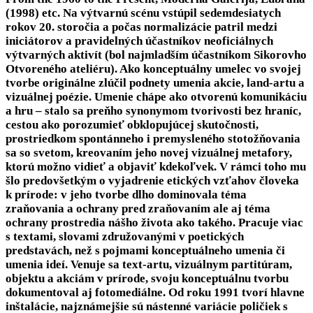
(1998) etc. Na výtvarnú scénu vstúpil sedemdesiatych
rokov 20. storočia a počas normalizácie patril medzi
iniciátorov a pravidelných účastníkov neoficiálnych
výtvarných aktivít (bol najmladším účastníkom Sikorovho
Otvoreného ateliéru). Ako konceptuálny umelec vo svojej
tvorbe originálne zlúčil podnety umenia akcie, land-artu a
vizuálnej poézie. Umenie chápe ako otvorenú komunikáciu
a hru – stalo sa preňho synonymom tvorivosti bez hraníc,
cestou ako porozumieť obklopujúcej skutočnosti,
prostriedkom spontánneho i premysleného stotožňovania
sa so svetom, kreovaním jeho novej vizuálnej metafory,
ktorú možno vidieť a objaviť kdekoľvek. V rámci toho mu
šlo predovšetkým o vyjadrenie etických vzťahov človeka
k prírode: v jeho tvorbe dlho dominovala téma
zraňovania a ochrany pred zraňovaním ale aj téma
ochrany prostredia nášho života ako takého. Pracuje viac
s textami, slovami združovanými v poetických
predstavách, než s pojmami konceptuálneho umenia či
umenia ideí. Venuje sa text-artu, vizuálnym partitúram,
objektu a akciám v prírode, svoju konceptuálnu tvorbu
dokumentoval aj fotomediálne. Od roku 1991 tvorí hlavne
inštalácie, najznámejšie sú nástenné variácie poličiek s