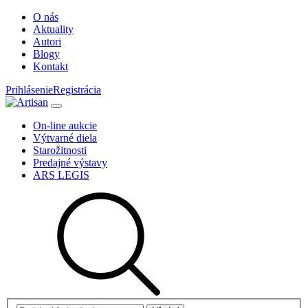
O nás
Aktuality
Autori
Blogy
Kontakt
Prihlásenie
Registrácia
On-line aukcie
Výtvarné diela
Starožitnosti
Predajné výstavy
ARS LEGIS