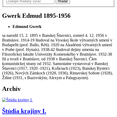
Gwerk Edmud
1895-1956
Edmund Gwerk
sa narodil 15. 2. 1895 v Banskej Štiavnici, zomrel 4. 12. 1956 v
Bratislave. 1914-19 študoval na Vysokej škole výtvarných umení v
Budapešti (prof. Ballo, Réti). 1920 na Akadémii výtvarných umení
v Prahe (prof. Hynais). 1938-42 študoval dejiny umenia na
Filozofickej fakulte Univerzity Komenského v Bratislave. 1932-38
žil a tvoril v Bratislave, od 1938 v Banskej Štavnici. Člen
komunistickej strany od 1932. Samostatne vystavoval v Banskej
Štiavnici (1917, 1920 -1921), Košiciach (1923), Banskej Bystrici
(1926), Nových Zámkoch (1928, 1936), Rimavskej Sobote (1928),
Žiline (1931, s Bazovským, Alexym a Palugyayom).
Archív
Štúdia krajiny I.