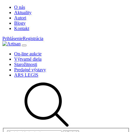
O nás
Aktuality
Autori
Blogy
Kontakt
Prihlásenie
Registrácia
On-line aukcie
Výtvarné diela
Starožitnosti
Predajné výstavy
ARS LEGIS