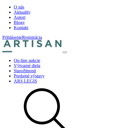
O nás
Aktuality
Autori
Blogy
Kontakt
Prihlásenie
Registrácia
On-line aukcie
Výtvarné diela
Starožitnosti
Predajné výstavy
ARS LEGIS