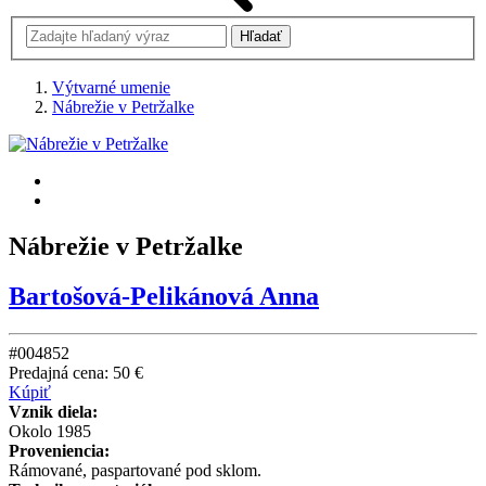
Výtvarné umenie
Nábrežie v Petržalke
Nábrežie v Petržalke
Bartošová-Pelikánová Anna
#004852
Predajná cena:
50 €
Kúpiť
Vznik diela:
Okolo 1985
Proveniencia:
Rámované, paspartované pod sklom.