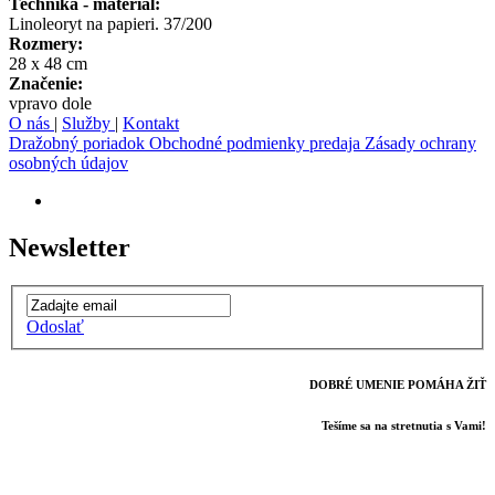
Technika - materiál:
Linoleoryt na papieri. 37/200
Rozmery:
28 x 48 cm
Značenie:
vpravo dole
O nás
|
Služby
|
Kontakt
Dražobný poriadok
Obchodné podmienky predaja
Zásady ochrany
osobných údajov
Newsletter
Odoslať
DOBRÉ UMENIE POMÁHA ŽIŤ
Tešíme sa na stretnutia s Vami!