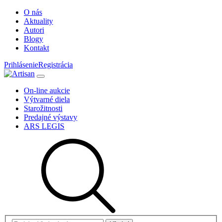
O nás
Aktuality
Autori
Blogy
Kontakt
Prihlásenie
Registrácia
On-line aukcie
Výtvarné diela
Starožitnosti
Predajné výstavy
ARS LEGIS