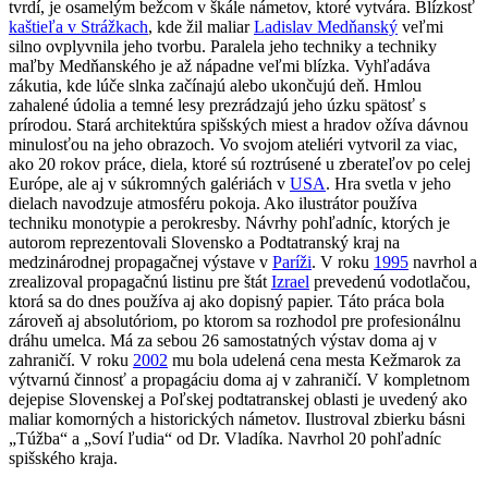
tvrdí, je osamelým bežcom v škále námetov, ktoré vytvára. Blízkosť
kaštieľa v Strážkach
, kde žil maliar
Ladislav Medňanský
veľmi
silno ovplyvnila jeho tvorbu. Paralela jeho techniky a techniky
maľby Medňanského je až nápadne veľmi blízka. Vyhľadáva
zákutia, kde lúče slnka začínajú alebo ukončujú deň. Hmlou
zahalené údolia a temné lesy prezrádzajú jeho úzku spätosť s
prírodou. Stará architektúra spišských miest a hradov ožíva dávnou
minulosťou na jeho obrazoch. Vo svojom ateliéri vytvoril za viac,
ako 20 rokov práce, diela, ktoré sú roztrúsené u zberateľov po celej
Európe, ale aj v súkromných galériách v
USA
. Hra svetla v jeho
dielach navodzuje atmosféru pokoja. Ako ilustrátor používa
techniku monotypie a perokresby. Návrhy pohľadníc, ktorých je
autorom reprezentovali Slovensko a Podtatranský kraj na
medzinárodnej propagačnej výstave v
Paríži
. V roku
1995
navrhol a
zrealizoval propagačnú listinu pre štát
Izrael
prevedenú vodotlačou,
ktorá sa do dnes používa aj ako dopisný papier. Táto práca bola
zároveň aj absolutóriom, po ktorom sa rozhodol pre profesionálnu
dráhu umelca. Má za sebou 26 samostatných výstav doma aj v
zahraničí. V roku
2002
mu bola udelená cena mesta Kežmarok za
výtvarnú činnosť a propagáciu doma aj v zahraničí. V kompletnom
dejepise Slovenskej a Poľskej podtatranskej oblasti je uvedený ako
maliar komorných a historických námetov. Ilustroval zbierku básni
„Túžba“ a „Soví ľudia“ od Dr. Vladíka. Navrhol 20 pohľadníc
spišského kraja.