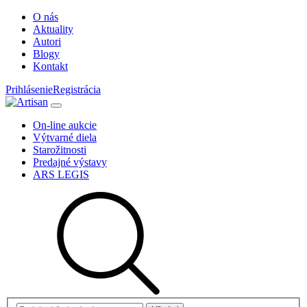
O nás
Aktuality
Autori
Blogy
Kontakt
Prihlásenie
Registrácia
On-line aukcie
Výtvarné diela
Starožitnosti
Predajné výstavy
ARS LEGIS