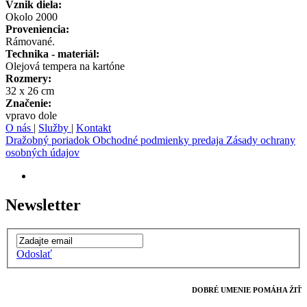
Vznik diela:
Okolo 2000
Proveniencia:
Rámované.
Technika - materiál:
Olejová tempera na kartóne
Rozmery:
32 x 26 cm
Značenie:
vpravo dole
O nás
|
Služby
|
Kontakt
Dražobný poriadok
Obchodné podmienky predaja
Zásady ochrany
osobných údajov
Newsletter
Odoslať
DOBRÉ UMENIE POMÁHA ŽIŤ