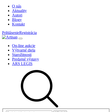
O nás
Aktuality
Autori
Blogy
Kontakt
Prihlásenie
Registrácia
On-line aukcie
Výtvarné diela
Starožitnosti
Predajné výstavy
ARS LEGIS