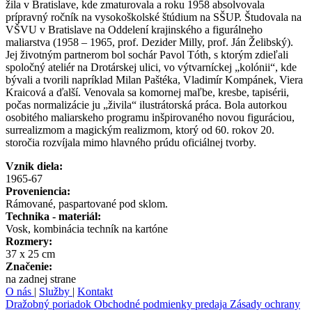
žila v Bratislave, kde zmaturovala a roku 1958 absolvovala
prípravný ročník na vysokoškolské štúdium na SŠUP. Študovala na
VŠVU v Bratislave na Oddelení krajinského a figurálneho
maliarstva (1958 – 1965, prof. Dezider Milly, prof. Ján Želibský).
Jej životným partnerom bol sochár Pavol Tóth, s ktorým zdieľali
spoločný ateliér na Drotárskej ulici, vo výtvarníckej „kolónii“, kde
bývali a tvorili napríklad Milan Paštéka, Vladimír Kompánek, Viera
Kraicová a ďalší. Venovala sa komornej maľbe, kresbe, tapisérii,
počas normalizácie ju „živila“ ilustrátorská práca. Bola autorkou
osobitého maliarskeho programu inšpirovaného novou figuráciou,
surrealizmom a magickým realizmom, ktorý od 60. rokov 20.
storočia rozvíjala mimo hlavného prúdu oficiálnej tvorby.
Vznik diela:
1965-67
Proveniencia:
Rámované, paspartované pod sklom.
Technika - materiál:
Vosk, kombinácia techník na kartóne
Rozmery:
37 x 25 cm
Značenie:
na zadnej strane
O nás
|
Služby
|
Kontakt
Dražobný poriadok
Obchodné podmienky predaja
Zásady ochrany