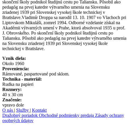
skončení školy podnikol študijnú cestu po Taliansku. Pôsobil ako
pedagóg na prvej katedre výtvarného umenia na Slovensku
zriadenej 1939 pri Slovenskej vysokej škole technickej v
Bratislave.Vladimír Droppa sa narodil 13. 10. 1907 vo Vlachoch pri
Liptovskom Mikuláši, zomrel 1994. Odborné vzdelanie získal na
Akadémii výtvarných umení v Prahe, ktorú absolvoval 1935 u prof.
J. Obrovského. Po skončení školy podnikol študijnú cestu po
Taliansku. Pôsobil ako pedagóg na prvej katedre výtvarného umenia
na Slovensku zriadenej 1939 pri Slovenskej vysokej škole
technickej v Bratislave.
Vznik diela:
Okolo 1960
Proveniencia:
Rámované, paspartované pod sklom.
Technika - materiál:
Rudka na papieri
Rozmery:
40 x 30 cm
Značenie:
vpravo dole
O nás
|
Služby
|
Kontakt
Dražobný poriadok
Obchodné podmienky predaja
Zásady ochrany
osobných údajov