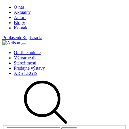
O nás
Aktuality
Autori
Blogy
Kontakt
Prihlásenie
Registrácia
On-line aukcie
Výtvarné diela
Starožitnosti
Predajné výstavy
ARS LEGIS