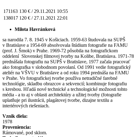
171163
130 € /
29.11.2021 10:55
138017
120 € /
27.11.2021 22:01
Milota Havránková
sa narodila 7. 8. 1945 v Košiciach. 1959-63 študovala na SUPŠ
v Bratislave a 1954-69 absolvovala štúdium fotografie na FAMU
(prof. J. Šmok) v Prahe. 1969-72 pôsobila na fotografickom
oddelení Slovenskej filmovej tvorby na Kolibe, Bratislava. 1971-78
prednášala fotografiu na SUPŠ v Bratislave, 1977 začala pracovať
ako fotografka v slobodnom povolaní. Od 1991 vedie fotografický
ateliér na VŠVU v Bratislave a od roku 1994 prednáša na FAMU
v Prahe. Vo fotografickej tvorbe používa netradičné farebné
technológie, skladbu obrazcov a sekvencií; kombinuje fotografiu
s kresbou. Hľadá nové technické a technologické možnosti tohto
média - a to aj v oblasti architektúry a užitej tvorby (fotografie
uplatňuje pri ilustrácii, plagátovej tvorbe, dizajne textilu a
interiérových riešeniach.
Vznik diela:
1978
Proveniencia:
Rámované, pod sklom.