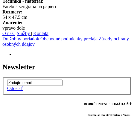
Technika - materiál:
Farebná serigrafia na papieri
Rozmery:
54 x 47,5 cm
Značenie:
vpravo dole
O nás
|
Služby
|
Kontakt
Dražobný poriadok
Obchodné podmienky predaja
Zásady ochrany
osobných údajov
Newsletter
Odoslať
DOBRÉ UMENIE POMÁHA ŽIŤ
Tešíme sa na stretnutia s Vami!