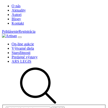
O nás
Aktuality
Autori
Blogy
Kontakt
Prihlásenie
Registrácia
On-line aukcie
Výtvarné diela
Starožitnosti
Predajné výstavy
ARS LEGIS