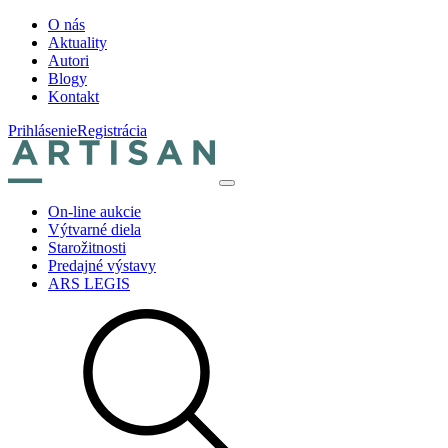
O nás
Aktuality
Autori
Blogy
Kontakt
Prihlásenie
Registrácia
On-line aukcie
Výtvarné diela
Starožitnosti
Predajné výstavy
ARS LEGIS