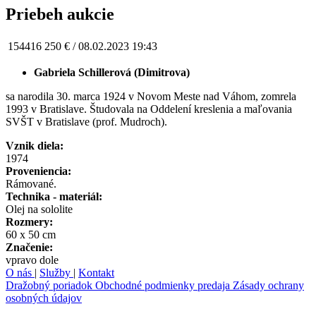
Priebeh aukcie
154416
250 € /
08.02.2023 19:43
Gabriela Schillerová (Dimitrova)
sa narodila 30. marca 1924 v Novom Meste nad Váhom, zomrela
1993 v Bratislave. Študovala na Oddelení kreslenia a maľovania
SVŠT v Bratislave (prof. Mudroch).
Vznik diela:
1974
Proveniencia:
Rámované.
Technika - materiál:
Olej na sololite
Rozmery:
60 x 50 cm
Značenie:
vpravo dole
O nás
|
Služby
|
Kontakt
Dražobný poriadok
Obchodné podmienky predaja
Zásady ochrany
osobných údajov