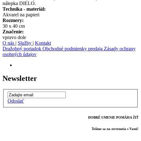
nálepka DIELO.
Technika - materiál:
Akvarel na papieri
Rozmery:
30 x 40 cm
Značenie:
vpravo dole
O nás
|
Služby
|
Kontakt
Dražobný poriadok
Obchodné podmienky predaja
Zásady ochrany
osobných údajov
Newsletter
Odoslať
DOBRÉ UMENIE POMÁHA ŽIŤ
Tešíme sa na stretnutia s Vami!