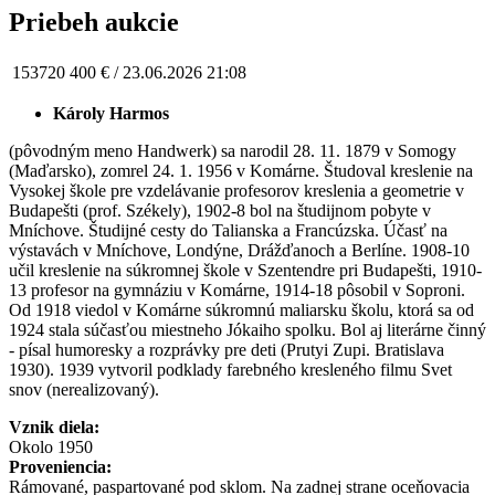
Priebeh aukcie
153720
400 € /
23.06.2026 21:08
Károly Harmos
(pôvodným meno Handwerk) sa narodil 28. 11. 1879 v Somogy
(Maďarsko), zomrel 24. 1. 1956 v Komárne. Študoval kreslenie na
Vysokej škole pre vzdelávanie profesorov kreslenia a geometrie v
Budapešti (prof. Székely), 1902-8 bol na študijnom pobyte v
Mníchove. Študijné cesty do Talianska a Francúzska. Účasť na
výstavách v Mníchove, Londýne, Drážďanoch a Berlíne. 1908-10
učil kreslenie na súkromnej škole v Szentendre pri Budapešti, 1910-
13 profesor na gymnáziu v Komárne, 1914-18 pôsobil v Soproni.
Od 1918 viedol v Komárne súkromnú maliarsku školu, ktorá sa od
1924 stala súčasťou miestneho Jókaiho spolku. Bol aj literárne činný
- písal humoresky a rozprávky pre deti (Prutyi Zupi. Bratislava
1930). 1939 vytvoril podklady farebného kresleného filmu Svet
snov (nerealizovaný).
Vznik diela:
Okolo 1950
Proveniencia:
Rámované, paspartované pod sklom. Na zadnej strane oceňovacia