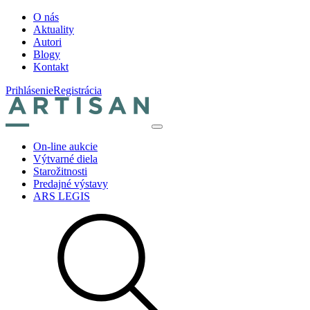
O nás
Aktuality
Autori
Blogy
Kontakt
Prihlásenie
Registrácia
On-line aukcie
Výtvarné diela
Starožitnosti
Predajné výstavy
ARS LEGIS