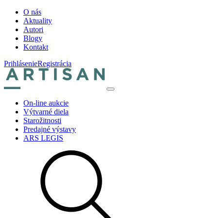
O nás
Aktuality
Autori
Blogy
Kontakt
Prihlásenie
Registrácia
On-line aukcie
Výtvarné diela
Starožitnosti
Predajné výstavy
ARS LEGIS