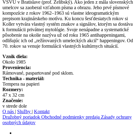
VŠVU v Bratislave (prof. Želibský). Ako jeden z mála slovenských
umelcov sa zaoberal vzťahom písma a obrazu. Jeho prvé písmové
kompozície z rokov 1962–1963 sú vlastne ideogramatickým
prepisom krajinárskeho motívu. Ku koncu šesťdesiatych rokov si
Koller vytvára vlastný systém znakov a signálov, ktorým sa dostáva
k formulácii privátnej mytológie. Svoje nenápadne a systematické
pôsobenie na okolie nazýva už od roku 1965 antihappeningami,
odlišujúc ich od „režírovaných umeleckých akcií“ happeningov. Od
70. rokov sa venuje formulácii vlastných kultúrnych situácií.
Vznik diela:
Okolo 1985
Proveniencia:
Rámované, paspartované pod sklom.
Technika - materiál:
Tempera na papieri
Rozmery:
47 x 32 cm
Značenie:
v strede dole
O nás
|
Služby
|
Kontakt
Dražobný poriadok
Obchodné podmienky predaja
Zásady ochrany
osobných údajov