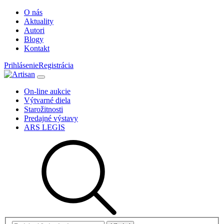
O nás
Aktuality
Autori
Blogy
Kontakt
Prihlásenie
Registrácia
On-line aukcie
Výtvarné diela
Starožitnosti
Predajné výstavy
ARS LEGIS