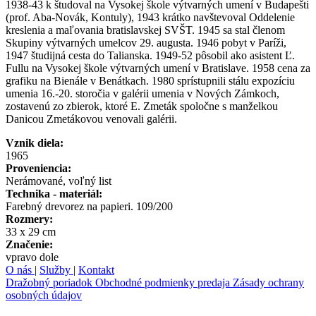
1938-43 k študoval na Vysokej škole výtvarných umení v Budapešti
(prof. Aba-Novák, Kontuly), 1943 krátko navštevoval Oddelenie
kreslenia a maľovania bratislavskej SVŠT. 1945 sa stal členom
Skupiny výtvarných umelcov 29. augusta. 1946 pobyt v Paríži,
1947 študijná cesta do Talianska. 1949-52 pôsobil ako asistent Ľ.
Fullu na Vysokej škole výtvarných umení v Bratislave. 1958 cena za
grafiku na Bienále v Benátkach. 1980 sprístupnili stálu expozíciu
umenia 16.-20. storočia v galérii umenia v Nových Zámkoch,
zostavenú zo zbierok, ktoré E. Zmeták spoločne s manželkou
Danicou Zmetákovou venovali galérii.
Vznik diela:
1965
Proveniencia:
Nerámované, voľný list
Technika - materiál:
Farebný drevorez na papieri. 109/200
Rozmery:
33 x 29 cm
Značenie:
vpravo dole
O nás
|
Služby
|
Kontakt
Dražobný poriadok
Obchodné podmienky predaja
Zásady ochrany
osobných údajov