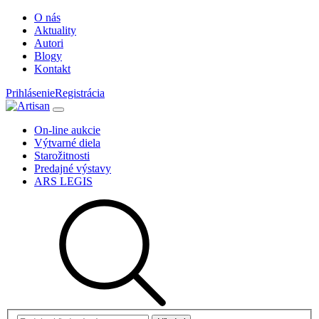
O nás
Aktuality
Autori
Blogy
Kontakt
Prihlásenie
Registrácia
On-line aukcie
Výtvarné diela
Starožitnosti
Predajné výstavy
ARS LEGIS