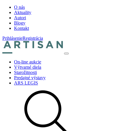
O nás
Aktuality
Autori
Blogy
Kontakt
Prihlásenie
Registrácia
On-line aukcie
Výtvarné diela
Starožitnosti
Predajné výstavy
ARS LEGIS