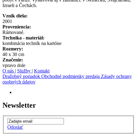
Izraeli a Čechách.
Vznik diela:
2001
Proveniencia:
Rámované.
Technika - materiál:
kombinácia techník na kartóne
Rozmery:
40 x 30 cm
Značenie:
vpravo dole
O nás
|
Služby
|
Kontakt
Dražobný poriadok
Obchodné podmienky predaja
Zásady ochrany
osobných údajov
Newsletter
Odoslať