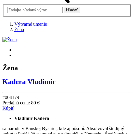
Výtvarné umenie
Žena
Žena
Kadera Vladimír
#004179
Predajná cena:
80 €
Kúpiť
Vladimír Kadera
sa narodil v Banskej Bystrici, kde aj pôsobí. Absolvoval študijný
pobyt v Paríži. Vystavoval aj v zahraničí: v Nemecku, Švajčiarsku,