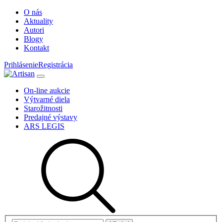
O nás
Aktuality
Autori
Blogy
Kontakt
Prihlásenie
Registrácia
On-line aukcie
Výtvarné diela
Starožitnosti
Predajné výstavy
ARS LEGIS