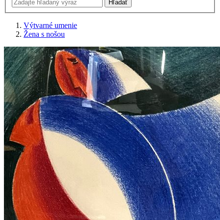
Výtvarné umenie
Žena s nošou