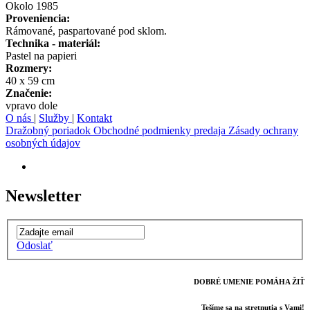
Okolo 1985
Proveniencia:
Rámované, paspartované pod sklom.
Technika - materiál:
Pastel na papieri
Rozmery:
40 x 59 cm
Značenie:
vpravo dole
O nás
|
Služby
|
Kontakt
Dražobný poriadok
Obchodné podmienky predaja
Zásady ochrany
osobných údajov
Newsletter
Odoslať
DOBRÉ UMENIE POMÁHA ŽIŤ
Tešíme sa na stretnutia s Vami!