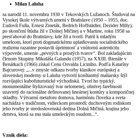
Milan Laluha
sa narodil 11. novembra 1930 v Tekovských Lužanoch. Študoval na
Vysokej škole výtvarných umení v Bratislave (1950 – 1955, doc.
Ľudovít Fulla, Ernest Zmeták, Bedrich Hoffstädter, Dezider Milly),
po skončení štúdia žil v Dolnej Mičinej a v Martine, roku 1958 sa
presťahoval do Bratislavy, kde žil a tvoril. Patril k mladým
umelcom, ktorí proti dogmatickému uplatňovaniu socialistického
realizmu razantne postavili úprimnosť a vnútornú autenticitu
výpovede, umenie „pevných a prostých tvarov“. Bol zakladajúcim
členom Skupiny Mikuláša Galandu (1957), na XXIII. Bienále v
Benátkach (1966) získal Cenu Osvalda Liciniho.
Podľa Kataríny
Bajcurovej: „...v zmysle odkazu tvorby klasikov európskej a
slovenskej moderny si Laluha vytvoril konštantný maliarsky štýl
rozvíjajúci kubofuturistické východiská. Tvorí ho typický,
monumentálne štylizovaný tvar nelomenej, ohnivej farebnosti
uzavretý do racionálne definovanej lineárnej kontúry a kompozičnej
skladby. Výtvarnú metaforu domova, harmóniu človeka a sveta
nachádza v tradičnom, vidieckom prostredí: duchovným rodiskom
jeho tvorby je stredoslovenská dedina Dolná Mičiná, krajina jeho
detstva, ktorá sa mu stala umeleckým osudom...“.
Vznik diela: