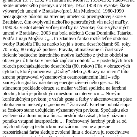
Škole umeleckého priemyslu v Brne, 1952-1958 na Vysokej škole
výtvarných umení v Bratislave(prof. Ján Mudroch). 1960-1990
pedagogicky pôsobil na Strednej umelecko priemyslovej škole v
Bratislave, čím ovplyvnil niekoľko generačných vĺn našej maľby.
1990-92 viedol ateliér voľnej maľby na Vysokej škole výtvarných
umení v Bratislave. 2003 mu bola udelená Cena Dominika Tatarku.
Podľa Juraja Mojžiša.: „... tri zdanlivo ľahko rozlíšiteľné obdobia
tvorby Rudolfa Filu sa naoko kryjú s troma desaťročiami: 60. roky,
70. roky, 80 roky až podnes. Pravda, ohmatávanie či čiastkové
riešenie budúceho ústredného motívu každého z týchto období sa
objavuje už hlboko v prechádzajúcom období ... v posledných troch
rokoch prechádzajúceho desaťročia (60. rokov) Fila v obrazových
cykloch, ktoré pomenoval „Dráhy“ alebo „Obrazy na mieru“ túto
zmenu pripravoval významovým osamostatnením línií – stôp
žiarivých signálov násobenej energie záverečného gesta... Na
stlmenom podklade obrazu sa maliar väčšmi spolieha na farebnú
plochu, ktorá je príhodným miestom na intervenciu... Novým
konštrukčným prvkom je vzťah gesta a farby v akcentovanom páse
obohatenom niekedy o „neónovú“ žiarivosť. Farebne bohatá stopa
sa čoskoro stane určujúcim významovým prvkom. Spočiatku ako
vyčlenená a dominujúca línia... neskôr ako zásah, ktorý názvom
ponúka vstupnú interpretáciu... . Preferovaný farebný pruh sa od
iných odlišuje aj technickou realizáciou. Jemne a presne
rozostriekaná farba sleduje zvolenú líniu a doslova ju rozochvieva.