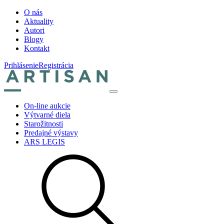
O nás
Aktuality
Autori
Blogy
Kontakt
Prihlásenie
Registrácia
On-line aukcie
Výtvarné diela
Starožitnosti
Predajné výstavy
ARS LEGIS