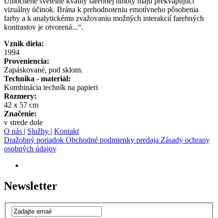
Umocnené svetelné kvality farebnej hmoty majú prekvapujúci
vizuálny účinok. Brána k prehodnoteniu emotívneho pôsobenia
farby a k analytickému zvažovaniu možných interakcií farebných
kontrastov je otvorená...“.
Vznik diela:
1994
Proveniencia:
Zapáskované, pod sklom.
Technika - materiál:
Kombinácia techník na papieri
Rozmery:
42 x 57 cm
Značenie:
v strede dole
O nás
|
Služby
|
Kontakt
Dražobný poriadok
Obchodné podmienky predaja
Zásady ochrany
osobných údajov
Newsletter