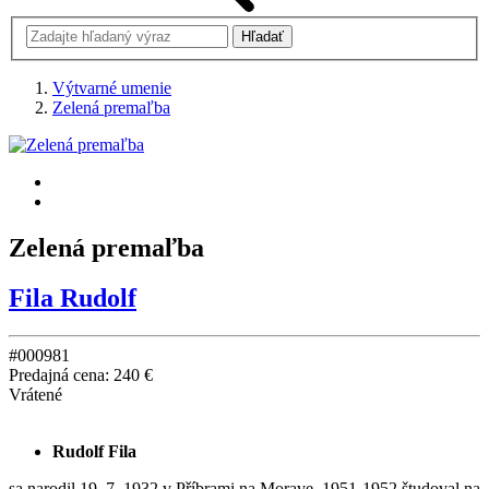
Výtvarné umenie
Zelená premaľba
Zelená premaľba
Fila Rudolf
#000981
Predajná cena:
240 €
Vrátené
Rudolf Fila
sa narodil 19. 7. 1932 v Příbrami na Morave. 1951-1952 študoval na