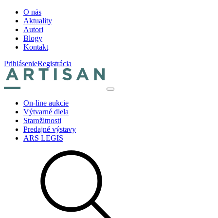
O nás
Aktuality
Autori
Blogy
Kontakt
Prihlásenie
Registrácia
On-line aukcie
Výtvarné diela
Starožitnosti
Predajné výstavy
ARS LEGIS