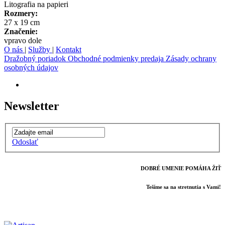
Litografia na papieri
Rozmery:
27 x 19 cm
Značenie:
vpravo dole
O nás
|
Služby
|
Kontakt
Dražobný poriadok
Obchodné podmienky predaja
Zásady ochrany
osobných údajov
Newsletter
Odoslať
DOBRÉ UMENIE POMÁHA ŽIŤ
Tešíme sa na stretnutia s Vami!