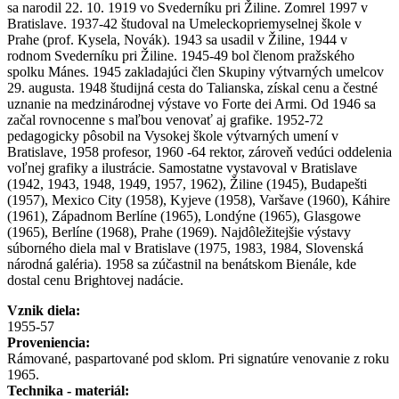
sa narodil 22. 10. 1919 vo Svederníku pri Žiline. Zomrel 1997 v
Bratislave. 1937-42 študoval na Umeleckopriemyselnej škole v
Prahe (prof. Kysela, Novák). 1943 sa usadil v Žiline, 1944 v
rodnom Svederníku pri Žiline. 1945-49 bol členom pražského
spolku Mánes. 1945 zakladajúci člen Skupiny výtvarných umelcov
29. augusta. 1948 študijná cesta do Talianska, získal cenu a čestné
uznanie na medzinárodnej výstave vo Forte dei Armi. Od 1946 sa
začal rovnocenne s maľbou venovať aj grafike. 1952-72
pedagogicky pôsobil na Vysokej škole výtvarných umení v
Bratislave, 1958 profesor, 1960 -64 rektor, zároveň vedúci oddelenia
voľnej grafiky a ilustrácie. Samostatne vystavoval v Bratislave
(1942, 1943, 1948, 1949, 1957, 1962), Žiline (1945), Budapešti
(1957), Mexico City (1958), Kyjeve (1958), Varšave (1960), Káhire
(1961), Západnom Berlíne (1965), Londýne (1965), Glasgowe
(1965), Berlíne (1968), Prahe (1969). Najdôležitejšie výstavy
súborného diela mal v Bratislave (1975, 1983, 1984, Slovenská
národná galéria). 1958 sa zúčastnil na benátskom Bienále, kde
dostal cenu Brightovej nadácie.
Vznik diela:
1955-57
Proveniencia:
Rámované, paspartované pod sklom. Pri signatúre venovanie z roku
1965.
Technika - materiál: