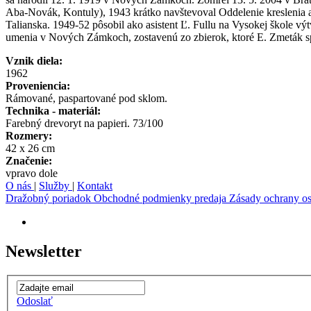
Aba-Novák, Kontuly), 1943 krátko navštevoval Oddelenie kreslenia a
Talianska. 1949-52 pôsobil ako asistent Ľ. Fullu na Vysokej škole výt
umenia v Nových Zámkoch, zostavenú zo zbierok, ktoré E. Zmeták s
Vznik diela:
1962
Proveniencia:
Rámované, paspartované pod sklom.
Technika - materiál:
Farebný drevoryt na papieri. 73/100
Rozmery:
42 x 26 cm
Značenie:
vpravo dole
O nás
|
Služby
|
Kontakt
Dražobný poriadok
Obchodné podmienky predaja
Zásady ochrany o
Newsletter
Odoslať