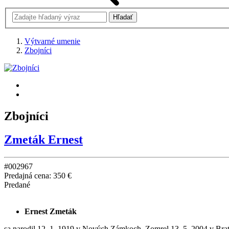
Výtvarné umenie
Zbojníci
Zbojníci
Zmeták Ernest
#002967
Predajná cena:
350 €
Predané
Ernest Zmeták
sa narodil 12. 1. 1919 v Nových Zámkoch. Zomrel 13. 5. 2004 v Bra