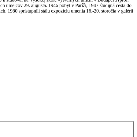
h umelcov 29. augusta. 1946 pobyt v Paríži, 1947 študijná cesta do
. 1980 sprístupnili stálu expozíciu umenia 16.-20. storočia v galérii