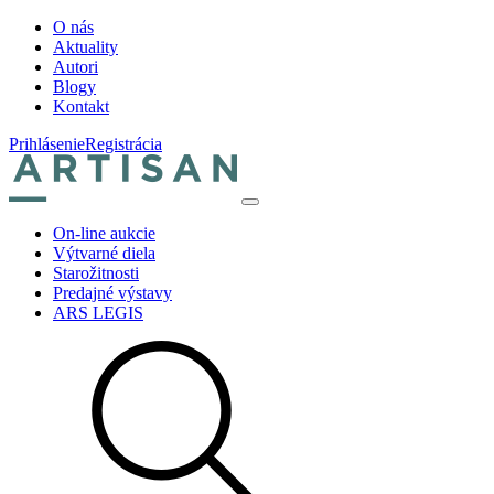
O nás
Aktuality
Autori
Blogy
Kontakt
Prihlásenie
Registrácia
On-line aukcie
Výtvarné diela
Starožitnosti
Predajné výstavy
ARS LEGIS