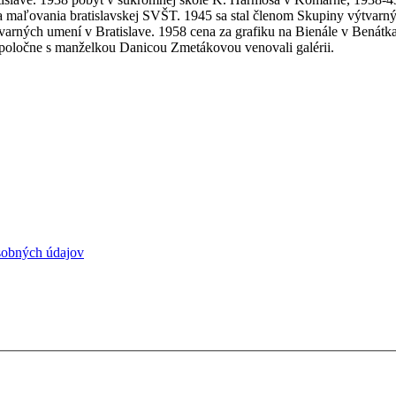
 maľovania bratislavskej SVŠT. 1945 sa stal členom Skupiny výtvarnýc
varných umení v Bratislave. 1958 cena za grafiku na Bienále v Benátkach
poločne s manželkou Danicou Zmetákovou venovali galérii.
sobných údajov