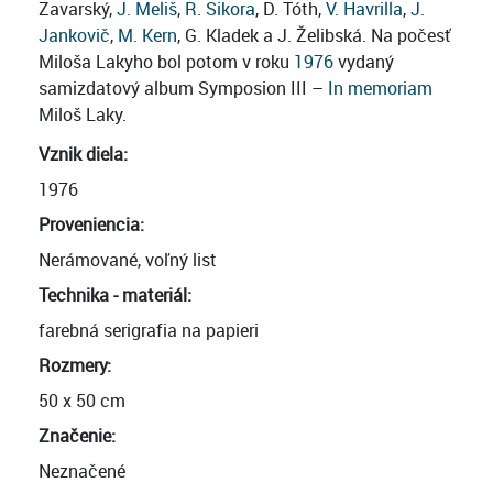
Zavarský,
J. Meliš
,
R. Sikora
, D. Tóth,
V. Havrilla
,
J.
Jankovič
,
M. Kern
, G. Kladek a J. Želibská. Na počesť
Miloša Lakyho bol potom v roku
1976
vydaný
samizdatový album Symposion III –
In memoriam
Miloš Laky.
Vznik diela:
1976
Proveniencia:
Nerámované, voľný list
Technika - materiál:
farebná serigrafia na papieri
Rozmery:
50 x 50 cm
Značenie:
Neznačené