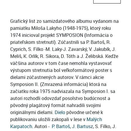
Grafický list zo samizdatového albumu vydanom na
pamiatku Miloša Lakyho (1948-1975), ktorý roku
1974 inicioval projekt SYMPOSION (Informácia o
priateľskom stretnutí). Zúčastnili sa P. Bartoš, R.
Cyprich, S. Filko -M. Laky-J. Zavarský, V. Jakubík, J.
Meliš, K. Orlík, R. Sikora, D. Tóth a J. Želibská. Keďže
väčšina autorov v tom čase nemohla vystavovať
výstupom stretnutia bol veľkoformátový poster s
dielami zúčastnených autorov. V rámci akcie
Symposion II. (Zmrazená informácia) ktorá na
začiatku roka 1975 nadviazala na Symposion I. sa
autori rozhodli odovzdať posolstvo budúcnost a
pôvodný plagátový formát nahradili svojimi
originálnymi dielami.
Dielo
pôvodne určené k
publikovaniu uložili zakopali v lese v
Malých
Karpatoch
. Autori -
P. Bartoš
,
J. Bartusz
, S. Filko, J.