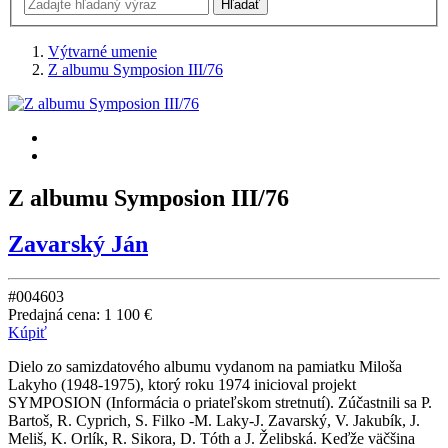
Výtvarné umenie
Z albumu Symposion III/76
Z albumu Symposion III/76
Zavarský Ján
#004603
Predajná cena:
1 100 €
Kúpiť
Dielo zo samizdatového albumu vydanom na pamiatku Miloša
Lakyho (1948-1975), ktorý roku 1974 inicioval projekt
SYMPOSION (Informácia o priateľskom stretnutí). Zúčastnili sa P.
Bartoš, R. Cyprich, S. Filko -M. Laky-J. Zavarský, V. Jakubík, J.
Meliš, K. Orlík, R. Sikora, D. Tóth a J. Želibská. Keďže väčšina