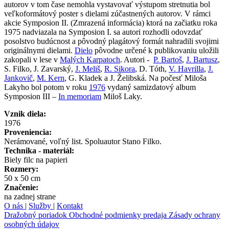
autorov v tom čase nemohla vystavovať výstupom stretnutia bol
veľkoformátový poster s dielami zúčastnených autorov. V rámci
akcie Symposion II. (Zmrazená informácia) ktorá na začiatku roka
1975 nadviazala na Symposion I. sa autori rozhodli odovzdať
posolstvo budúcnost a pôvodný plagátový formát nahradili svojimi
originálnymi dielami.
Dielo
pôvodne určené k publikovaniu uložili
zakopali v lese v
Malých Karpatoch
. Autori -
P. Bartoš
,
J. Bartusz
,
S. Filko, J. Zavarský,
J. Meliš
,
R. Sikora
, D. Tóth,
V. Havrilla
,
J.
Jankovič
,
M. Kern
, G. Kladek a J. Želibská. Na počesť Miloša
Lakyho bol potom v roku
1976
vydaný samizdatový album
Symposion III –
In memoriam
Miloš Laky.
Vznik diela:
1976
Proveniencia:
Nerámované, voľný list. Spoluautor Stano Filko.
Technika - materiál:
Biely filc na papieri
Rozmery:
50 x 50 cm
Značenie:
na zadnej strane
O nás
|
Služby
|
Kontakt
Dražobný poriadok
Obchodné podmienky predaja
Zásady ochrany
osobných údajov