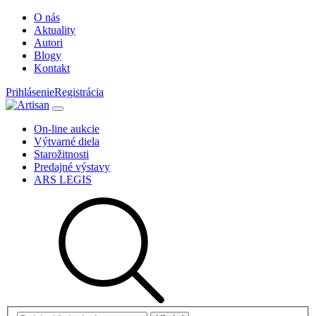
O nás
Aktuality
Autori
Blogy
Kontakt
Prihlásenie
Registrácia
On-line aukcie
Výtvarné diela
Starožitnosti
Predajné výstavy
ARS LEGIS