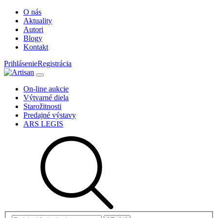
O nás
Aktuality
Autori
Blogy
Kontakt
Prihlásenie
Registrácia
On-line aukcie
Výtvarné diela
Starožitnosti
Predajné výstavy
ARS LEGIS