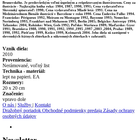
Brunovského. Je predovšetkým veľmi úspešným a rešpektovaným ilustrátorom. Ceny za
ilustrácie - Najkrajšia kniha roka: 1984, 1987, 1990, 1991; Cena vydavateľstva
Slovenský spisovateľ: 1990; Cena vydavateľstva Mladé letá: 1991. Cena na
Medzinárodnom Bienále ilustrácií v Barcelone v roku 1990. Cena Ľudovíta Fullu: 1994.
Francúzko: Périgueux 1992, Moirans eu Montagne 1992, Bayonne 1993; Nemecko:
Norimberg 1993, Frankfurt nad Mohanom 1993, Berlín 2005; Belgicko: Antverpy 1994;
Taliansko: 2004, Rakúsko: Wien, Gols 1992; Poľsko: Waršawa 1989; Maďarsko: Gyor
1991; Bratislava 1988, 1990, 1991, 1992, 1994 ,1995 ,1997 ,2003 ,2004, Praha: 1989,
1990, 1992, Piešťany 1999, Košice 1999, Kežmarok 2004. Jeho diela sú zastúpené v
slovenských štátnych zbierkach a súkromných zbierkach v zahraničí.
Vznik diela:
2010
Proveniencia:
Nerámované, voľný list
Technika - materiál:
lept na papieri. EA
Rozmery:
20 x 20 cm
Značenie:
vpravo dole
O nás
|
Služby
|
Kontakt
Dražobný poriadok
Obchodné podmienky predaja
Zásady ochrany
osobných údajov