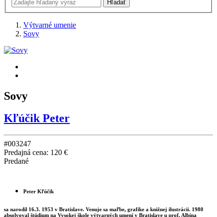
Výtvarné umenie
Sovy
Sovy
Kľúčik Peter
#003247
Predajná cena:
120 €
Predané
Peter Kľúčik
sa narodil 16.3. 1953 v Bratislave. Venuje sa maľbe, grafike a knižnej ilustrácii. 1980
absolvoval štúdium na Vysokej škole výtvarných umení v Bratislave u prof. Albína