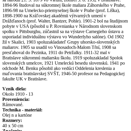
1894-96 študoval na súkromnej škole maliara Záhorského v Prahe,
1896-98 na Umelecko-priemyselnej škole v Prahe (prof. Liška),
1898-1900 na Kráľovskej akadémii výtvarných umení v
Drážďanoch (prof. Walter, Bantzer, Pohle). 1901-2 bol na študijnom
pobyte v USA (pôsobil u P. Rovnianka v Národnom slovenskom
spolku v Pittsburghu, zúčastnil sa na výstave Carnegieho ústavu a
usporiadal individuálnu výstavu vo Wunderlyho salóne). Od 1902
žil v Skalici, 1903 spoluzakladateľ Grupy uhorsko-slovenských
maliarov. 1905 sa usadil vo Vinosadoch-Malom Tŕní, 1908 sa
presťahoval do Pezinka, 1911 do Petržalky. 1911-32 mal v
Bratislave súkromnú maliarsku školu. 1919 spoluzakladal Spolok
slovenských umelcov, 1921 Umeleckú besedu slovenskú. 1941 po
odchode M. Benku pôsobil ako vedúci Oddelenia kreslenia a
maľovania bratislavskej SVŠT, 1946-50 profesor na Pedagogickej
fakulte UK v Bratislave.
Vznik diela:
Okolo 1910 - 13
Proveniencia:
Rámované.
Technika - materiál:
Olej n a kartóne
Rozmery:
40 x 50 cm
Značenie: