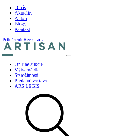
O nás
Aktuality
Autori
Blogy
Kontakt
Prihlásenie
Registrácia
On-line aukcie
Výtvarné diela
Starožitnosti
Predajné výstavy
ARS LEGIS