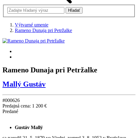
Výtvarné umenie
Rameno Dunaja pri Petržalke
Rameno Dunaja pri Petržalke
Mallý Gustáv
#000626
Predajná cena:
1 200 €
Predané
Gustáv Mallý
sa narodil 21. 5. 1879 vo Viedni, zomrel 3. 8. 1952 v Bratislave.