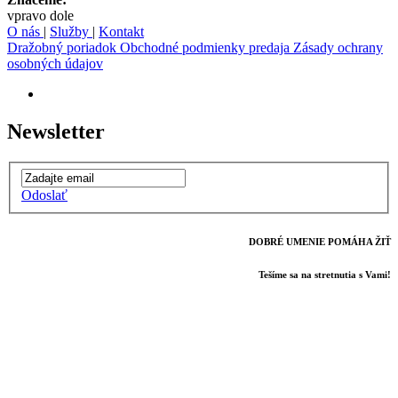
vpravo dole
O nás
|
Služby
|
Kontakt
Dražobný poriadok
Obchodné podmienky predaja
Zásady ochrany
osobných údajov
Newsletter
Odoslať
DOBRÉ UMENIE POMÁHA ŽIŤ
Tešíme sa na stretnutia s Vami!