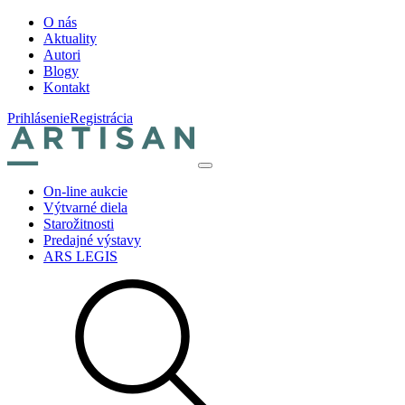
O nás
Aktuality
Autori
Blogy
Kontakt
Prihlásenie
Registrácia
On-line aukcie
Výtvarné diela
Starožitnosti
Predajné výstavy
ARS LEGIS