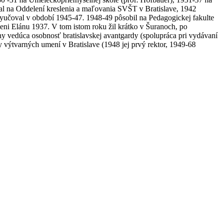
l na Oddelení kreslenia a maľovania SVŠT v Bratislave, 1942
učoval v období 1945-47. 1948-49 pôsobil na Pedagogickej fakulte
eni Elánu 1937. V tom istom roku žil krátko v Šuranoch, po
y vedúca osobnosť bratislavskej avantgardy (spolupráca pri vydávaní
 výtvarných umení v Bratislave (1948 jej prvý rektor, 1949-68