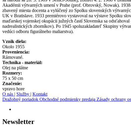
Akadémii výtvarných umení v Prahe (prof. Obrovský, Nowak). 1938-3
zbavený miesta docenta a vylúčený zo Spolku slovenských výtvarnýc
UK v Bratislave. 1933 premiérovo vystavoval na výstave Spolku slov
maďarskej vojenskej okupácii južných častí Slovenska sa odsťahoval
nadrealistických zborníkov). Po 1945 spoluzakladateľ Skupiny výtva
vedúci odboru figurálneho maliarstva).
Vznik diela:
Okolo 1955
Proveniencia:
Rámované.
Technika - materiál:
Olej na plátne
Rozmery:
75 x 50 cm
Značenie:
vpravo hore
O nás
|
Služby
|
Kontakt
Dražobný poriadok
Obchodné podmienky predaja
Zásady ochrany o
Newsletter