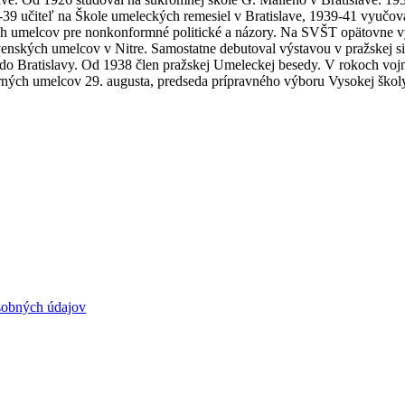
9 učiteľ na Škole umeleckých remesiel v Bratislave, 1939-41 vyučova
h umelcov pre nonkonformné politické a názory. Na SVŠT opätovne vy
enských umelcov v Nitre. Samostatne debutoval výstavou v pražskej si
 do Bratislavy. Od 1938 člen pražskej Umeleckej besedy. V rokoch vojn
rných umelcov 29. augusta, predseda prípravného výboru Vysokej školy
sobných údajov