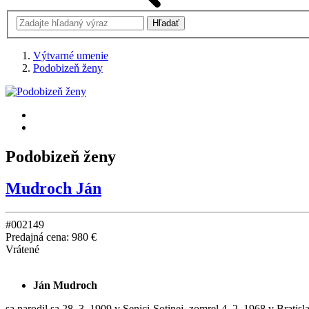
Výtvarné umenie
Podobizeň ženy
Podobizeň ženy
Mudroch Ján
#002149
Predajná cena:
980 €
Vrátené
Ján Mudroch
sa narodil sa 28. 3. 1909 v Senici-Sotinej, zomrel 4. 2. 1968 v Brat