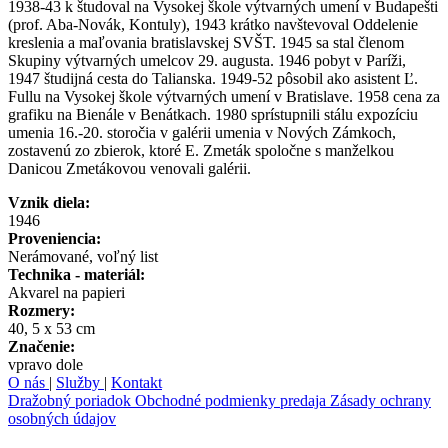
1938-43 k študoval na Vysokej škole výtvarných umení v Budapešti
(prof. Aba-Novák, Kontuly), 1943 krátko navštevoval Oddelenie
kreslenia a maľovania bratislavskej SVŠT. 1945 sa stal členom
Skupiny výtvarných umelcov 29. augusta. 1946 pobyt v Paríži,
1947 študijná cesta do Talianska. 1949-52 pôsobil ako asistent Ľ.
Fullu na Vysokej škole výtvarných umení v Bratislave. 1958 cena za
grafiku na Bienále v Benátkach. 1980 sprístupnili stálu expozíciu
umenia 16.-20. storočia v galérii umenia v Nových Zámkoch,
zostavenú zo zbierok, ktoré E. Zmeták spoločne s manželkou
Danicou Zmetákovou venovali galérii.
Vznik diela:
1946
Proveniencia:
Nerámované, voľný list
Technika - materiál:
Akvarel na papieri
Rozmery:
40, 5 x 53 cm
Značenie:
vpravo dole
O nás
|
Služby
|
Kontakt
Dražobný poriadok
Obchodné podmienky predaja
Zásady ochrany
osobných údajov