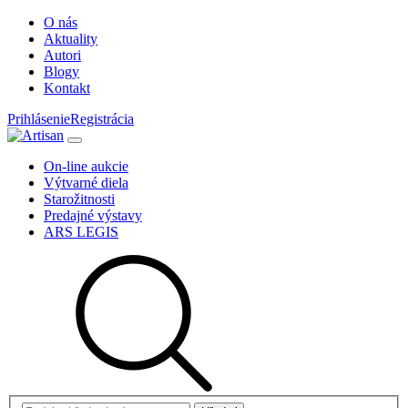
O nás
Aktuality
Autori
Blogy
Kontakt
Prihlásenie
Registrácia
On-line aukcie
Výtvarné diela
Starožitnosti
Predajné výstavy
ARS LEGIS