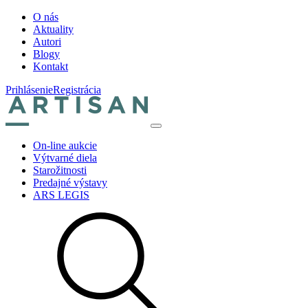
O nás
Aktuality
Autori
Blogy
Kontakt
Prihlásenie
Registrácia
On-line aukcie
Výtvarné diela
Starožitnosti
Predajné výstavy
ARS LEGIS