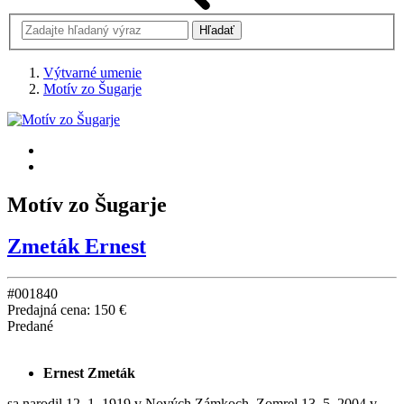
Výtvarné umenie
Motív zo Šugarje
Motív zo Šugarje
Zmeták Ernest
#001840
Predajná cena:
150 €
Predané
Ernest Zmeták
sa narodil 12. 1. 1919 v Nových Zámkoch. Zomrel 13. 5. 2004 v