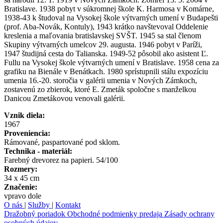
Bratislave. 1938 pobyt v súkromnej škole K. Harmosa v Komárne,
1938-43 k študoval na Vysokej škole výtvarných umení v Budapešti
(prof. Aba-Novák, Kontuly), 1943 krátko navštevoval Oddelenie
kreslenia a maľovania bratislavskej SVŠT. 1945 sa stal členom
Skupiny výtvarných umelcov 29. augusta. 1946 pobyt v Paríži,
1947 študijná cesta do Talianska. 1949-52 pôsobil ako asistent Ľ.
Fullu na Vysokej škole výtvarných umení v Bratislave. 1958 cena za
grafiku na Bienále v Benátkach. 1980 sprístupnili stálu expozíciu
umenia 16.-20. storočia v galérii umenia v Nových Zámkoch,
zostavenú zo zbierok, ktoré E. Zmeták spoločne s manželkou
Danicou Zmetákovou venovali galérii.
Vznik diela:
1967
Proveniencia:
Rámované, paspartované pod sklom.
Technika - materiál:
Farebný drevorez na papieri. 54/100
Rozmery:
34 x 45 cm
Značenie:
vpravo dole
O nás
|
Služby
|
Kontakt
Dražobný poriadok
Obchodné podmienky predaja
Zásady ochrany
osobných údajov