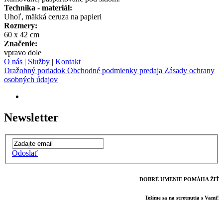
Technika - materiál:
Uhoľ, mäkká ceruza na papieri
Rozmery:
60 x 42 cm
Značenie:
vpravo dole
O nás
|
Služby
|
Kontakt
Dražobný poriadok
Obchodné podmienky predaja
Zásady ochrany
osobných údajov
Newsletter
Odoslať
DOBRÉ UMENIE POMÁHA ŽIŤ
Tešíme sa na stretnutia s Vami!