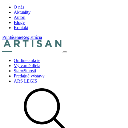
O nás
Aktuality
Autori
Blogy
Kontakt
Prihlásenie
Registrácia
On-line aukcie
Výtvarné diela
Starožitnosti
Predajné výstavy
ARS LEGIS