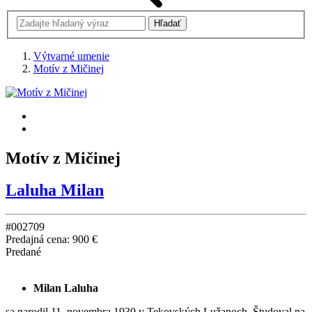
Výtvarné umenie
Motív z Mičinej
Motív z Mičinej
Laluha Milan
#002709
Predajná cena:
900 €
Predané
Milan Laluha
sa narodil 11. novembra 1930 v Tekovských Lužanoch. Študoval na