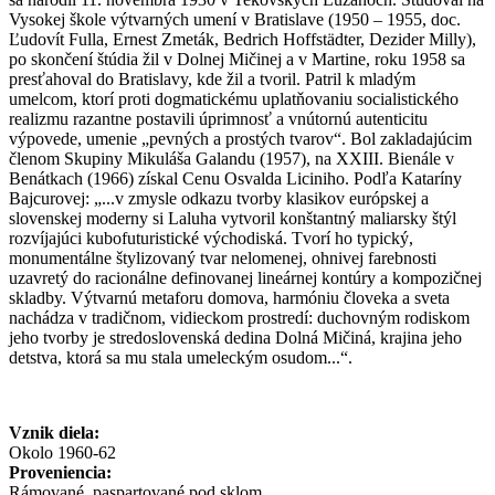
Vysokej škole výtvarných umení v Bratislave (1950 – 1955, doc.
Ľudovít Fulla, Ernest Zmeták, Bedrich Hoffstädter, Dezider Milly),
po skončení štúdia žil v Dolnej Mičinej a v Martine, roku 1958 sa
presťahoval do Bratislavy, kde žil a tvoril. Patril k mladým
umelcom, ktorí proti dogmatickému uplatňovaniu socialistického
realizmu razantne postavili úprimnosť a vnútornú autenticitu
výpovede, umenie „pevných a prostých tvarov“. Bol zakladajúcim
členom Skupiny Mikuláša Galandu (1957), na XXIII. Bienále v
Benátkach (1966) získal Cenu Osvalda Liciniho.
Podľa Kataríny
Bajcurovej: „...v zmysle odkazu tvorby klasikov európskej a
slovenskej moderny si Laluha vytvoril konštantný maliarsky štýl
rozvíjajúci kubofuturistické východiská. Tvorí ho typický,
monumentálne štylizovaný tvar nelomenej, ohnivej farebnosti
uzavretý do racionálne definovanej lineárnej kontúry a kompozičnej
skladby. Výtvarnú metaforu domova, harmóniu človeka a sveta
nachádza v tradičnom, vidieckom prostredí: duchovným rodiskom
jeho tvorby je stredoslovenská dedina Dolná Mičiná, krajina jeho
detstva, ktorá sa mu stala umeleckým osudom...“.
Vznik diela:
Okolo 1960-62
Proveniencia:
Rámované, paspartované pod sklom.