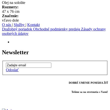
Olej na sololite
Rozmery:
47 x 76 cm
Značenie:
vľavo dole
O nás
|
Služby
|
Kontakt
Dražobný poriadok
Obchodné podmienky predaja
Zásady ochrany
osobných údajov
Newsletter
Odoslať
DOBRÉ UMENIE POMÁHA ŽIŤ
Tešíme sa na stretnutia s Vami!