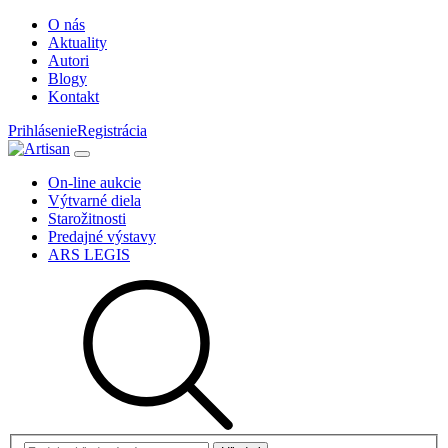
O nás
Aktuality
Autori
Blogy
Kontakt
Prihlásenie
Registrácia
On-line aukcie
Výtvarné diela
Starožitnosti
Predajné výstavy
ARS LEGIS