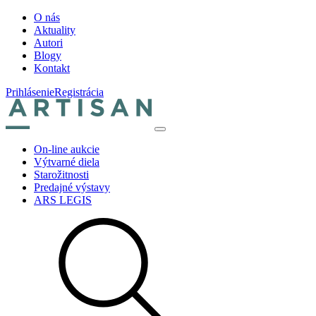
O nás
Aktuality
Autori
Blogy
Kontakt
Prihlásenie
Registrácia
On-line aukcie
Výtvarné diela
Starožitnosti
Predajné výstavy
ARS LEGIS