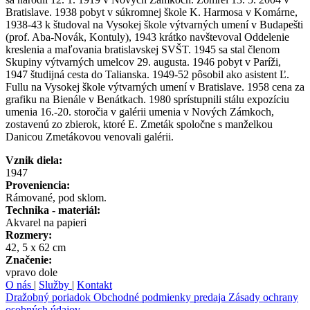
Bratislave. 1938 pobyt v súkromnej škole K. Harmosa v Komárne,
1938-43 k študoval na Vysokej škole výtvarných umení v Budapešti
(prof. Aba-Novák, Kontuly), 1943 krátko navštevoval Oddelenie
kreslenia a maľovania bratislavskej SVŠT. 1945 sa stal členom
Skupiny výtvarných umelcov 29. augusta. 1946 pobyt v Paríži,
1947 študijná cesta do Talianska. 1949-52 pôsobil ako asistent Ľ.
Fullu na Vysokej škole výtvarných umení v Bratislave. 1958 cena za
grafiku na Bienále v Benátkach. 1980 sprístupnili stálu expozíciu
umenia 16.-20. storočia v galérii umenia v Nových Zámkoch,
zostavenú zo zbierok, ktoré E. Zmeták spoločne s manželkou
Danicou Zmetákovou venovali galérii.
Vznik diela:
1947
Proveniencia:
Rámované, pod sklom.
Technika - materiál:
Akvarel na papieri
Rozmery:
42, 5 x 62 cm
Značenie:
vpravo dole
O nás
|
Služby
|
Kontakt
Dražobný poriadok
Obchodné podmienky predaja
Zásady ochrany
osobných údajov