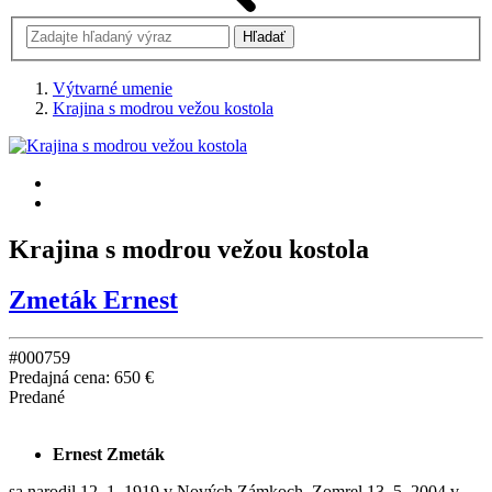
Výtvarné umenie
Krajina s modrou vežou kostola
Krajina s modrou vežou kostola
Zmeták Ernest
#000759
Predajná cena:
650 €
Predané
Ernest Zmeták
sa narodil 12. 1. 1919 v Nových Zámkoch. Zomrel 13. 5. 2004 v