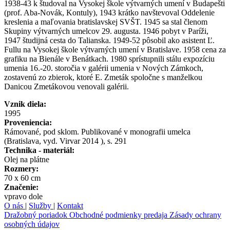
1938-43 k študoval na Vysokej škole výtvarných umení v Budapešti
(prof. Aba-Novák, Kontuly), 1943 krátko navštevoval Oddelenie
kreslenia a maľovania bratislavskej SVŠT. 1945 sa stal členom
Skupiny výtvarných umelcov 29. augusta. 1946 pobyt v Paríži,
1947 študijná cesta do Talianska. 1949-52 pôsobil ako asistent Ľ.
Fullu na Vysokej škole výtvarných umení v Bratislave. 1958 cena za
grafiku na Bienále v Benátkach. 1980 sprístupnili stálu expozíciu
umenia 16.-20. storočia v galérii umenia v Nových Zámkoch,
zostavenú zo zbierok, ktoré E. Zmeták spoločne s manželkou
Danicou Zmetákovou venovali galérii.
Vznik diela:
1995
Proveniencia:
Rámované, pod sklom. Publikované v monografii umelca
(Bratislava, vyd. Virvar 2014 ), s. 291
Technika - materiál:
Olej na plátne
Rozmery:
70 x 60 cm
Značenie:
vpravo dole
O nás
|
Služby
|
Kontakt
Dražobný poriadok
Obchodné podmienky predaja
Zásady ochrany
osobných údajov