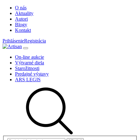
O nás
Aktuality
Autori
Blogy
Kontakt
Prihlásenie
Registrácia
On-line aukcie
Výtvarné diela
Starožitnosti
Predajné výstavy
ARS LEGIS