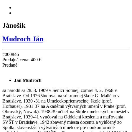
Jánošík
Mudroch Ján
#000846
Predajná cena:
400 €
Predané
Ján Mudroch
sa narodil sa 28. 3. 1909 v Senici-Sotinej, zomrel 4. 2. 1968 v
Bratislave. Od 1926 študoval na súkromnej škole G. Mallého v
Bratislave. 1930 -31 na Umeleckopriemyselnej škole (prof.
Hofbauer), 1931-37 na Akadémii výtvarných umení v Prahe (prof.
Obrovský, Nowak). 1938-39 učiteľ na Škole umeleckých remesiel v
Bratislave, 1939-41 vyučoval na Oddelení kreslenia a maľovania
SVŠT v Bratislave, 1942 zbavený miesta docenta a vylúčený zo
Spolku slovenských výtvarných umelcov pre nonkonformné