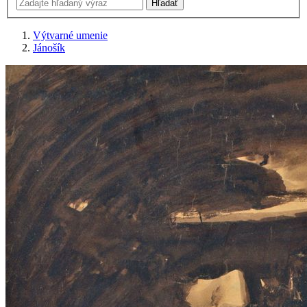
Výtvarné umenie
Jánošík