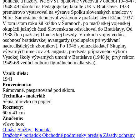
politické a názory. Na SVŠT opätovne vyučoval v období 1945-47.
1948-49 pôsobil na Pedagogickej fakulte UK v Bratislave. 1933
premiérovo vystavoval na výstave Spolku slovenských umelcov v
Nitre. Samostatne debutoval výstavou v pražskej sieni Elánu 1937.
V tom istom roku žil krátko v Šuranoch, po maďarskej vojenskej
okupácii južných častí Slovenska sa odsťahoval do Bratislavy. Od
1938 člen pražskej Umeleckej besedy. V rokoch vojny vedúca
osobnosť bratislavskej avantgardy (spolupráca pri vydávaní
nadrealistických zborníkov). Po 1945 spoluzakladateľ Skupiny
výtvarných umelcov 29. augusta, predseda prípravného výboru
Vysokej školy výtvarných umení v Bratislave (1948 jej prvý rektor,
1949-68 vedúci odboru figurálneho maliarstva).
Vznik diela:
1941
Proveniencia:
Rámované, paspartované pod sklom.
Technika - materiál:
Sépia, drievko na papieri
Rozmery:
60 x 41 cm
Značenie:
vľavo hore
O nás
|
Služby
|
Kontakt
Dražobný poriadok
Obchodné podmienky predaja
Zásady ochrany