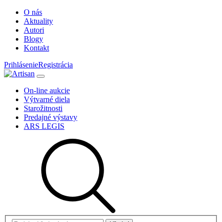
O nás
Aktuality
Autori
Blogy
Kontakt
Prihlásenie
Registrácia
On-line aukcie
Výtvarné diela
Starožitnosti
Predajné výstavy
ARS LEGIS