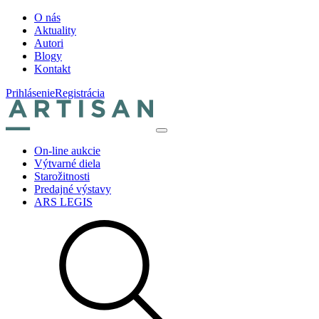
O nás
Aktuality
Autori
Blogy
Kontakt
Prihlásenie
Registrácia
On-line aukcie
Výtvarné diela
Starožitnosti
Predajné výstavy
ARS LEGIS