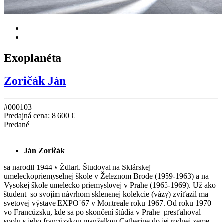
Exoplanéta
Zoričák Ján
#000103
Predajná cena:
8 600 €
Predané
Ján Zoričák
sa narodil 1944 v Ždiari. Študoval na Sklárskej
umeleckopriemyselnej škole v Železnom Brode (1959-1963) a na
Vysokej škole umelecko priemyslovej v Prahe (1963-1969). Už ako
študent so svojím návrhom sklenenej kolekcie (vázy) zvíťazil ma
svetovej výstave EXPO´67 v Montreale roku 1967. Od roku 1970
vo Francúzsku, kde sa po skončení štúdia v Prahe presťahoval
spolu s jeho francúzskou manželkou Catherine do jej rodnej zeme,