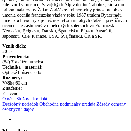
kde tvoril v prostredí Savojských Álp v dedine Talloires, ktorá mu
pripomínala rodný Ždiar. Zoričákov mimoriadny prínos pre oblasť
umenia ocenila francúzska vláda v roku 1987 titulom Rytier rádu
umenia a literatúry a je tiež nositeľom mnohých ďalších prestížnych
ocenení. Je zastúpený v umeleckých zbierkach vo Francúzsku
Nemecku, Belgicku, Dánsku, Španielsku, Fínsku, Austrálii,
Japonsku, Čile, Kanade, USA, Švajčiarsku, ČR a SR.
Vznik diela:
2015
Proveniencia:
(84) Z ateliéru umelca.
Technika - materiál:
Optické brúsené sklo
Rozmery:
Výška 60 cm
Značenie:
Značené
O nás
|
Služby
|
Kontakt
Dražobný poriadok
Obchodné podmienky predaja
Zásady ochrany
osobných údajov