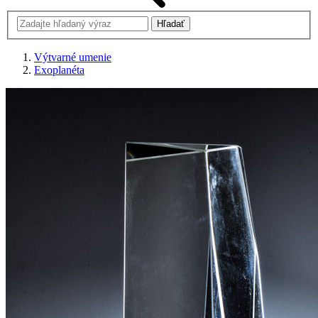
Výtvarné umenie
Exoplanéta