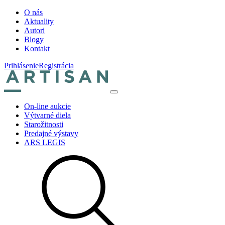
O nás
Aktuality
Autori
Blogy
Kontakt
Prihlásenie
Registrácia
On-line aukcie
Výtvarné diela
Starožitnosti
Predajné výstavy
ARS LEGIS