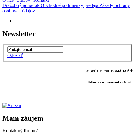
Dražobný poriadok
Obchodné podmienky predaja
Zásady ochrany
osobných údajov
Newsletter
Odoslať
DOBRÉ UMENIE POMÁHA ŽIŤ
Tešíme sa na stretnutia s Vami!
Mám záujem
Kontaktný formulár