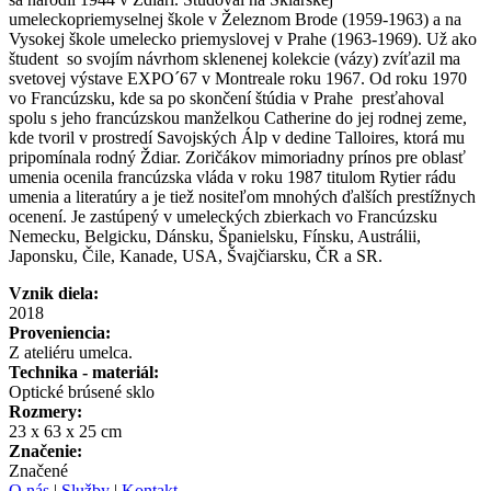
umeleckopriemyselnej škole v Železnom Brode (1959-1963) a na
Vysokej škole umelecko priemyslovej v Prahe (1963-1969). Už ako
študent so svojím návrhom sklenenej kolekcie (vázy) zvíťazil ma
svetovej výstave EXPO´67 v Montreale roku 1967. Od roku 1970
vo Francúzsku, kde sa po skončení štúdia v Prahe presťahoval
spolu s jeho francúzskou manželkou Catherine do jej rodnej zeme,
kde tvoril v prostredí Savojských Álp v dedine Talloires, ktorá mu
pripomínala rodný Ždiar. Zoričákov mimoriadny prínos pre oblasť
umenia ocenila francúzska vláda v roku 1987 titulom Rytier rádu
umenia a literatúry a je tiež nositeľom mnohých ďalších prestížnych
ocenení. Je zastúpený v umeleckých zbierkach vo Francúzsku
Nemecku, Belgicku, Dánsku, Španielsku, Fínsku, Austrálii,
Japonsku, Čile, Kanade, USA, Švajčiarsku, ČR a SR.
Vznik diela:
2018
Proveniencia:
Z ateliéru umelca.
Technika - materiál:
Optické brúsené sklo
Rozmery:
23 x 63 x 25 cm
Značenie:
Značené
O nás
|
Služby
|
Kontakt