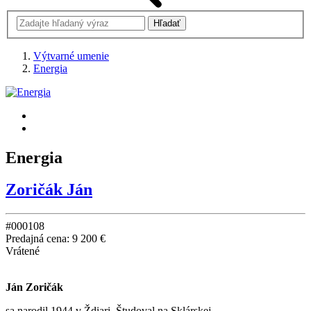
Výtvarné umenie
Energia
Energia
Zoričák Ján
#000108
Predajná cena:
9 200 €
Vrátené
Ján Zoričák
sa narodil 1944 v Ždiari. Študoval na Sklárskej