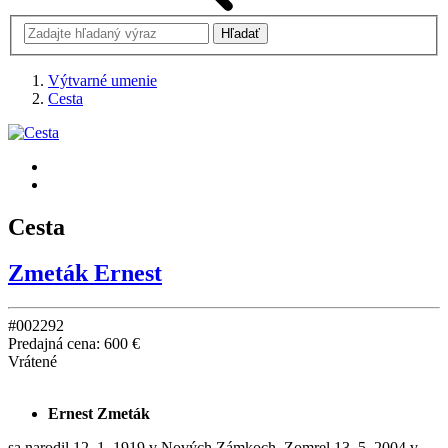
Výtvarné umenie
Cesta
Cesta
Zmeták Ernest
#002292
Predajná cena:
600 €
Vrátené
Ernest Zmeták
sa narodil 12. 1. 1919 v Nových Zámkoch. Zomrel 13. 5. 2004 v