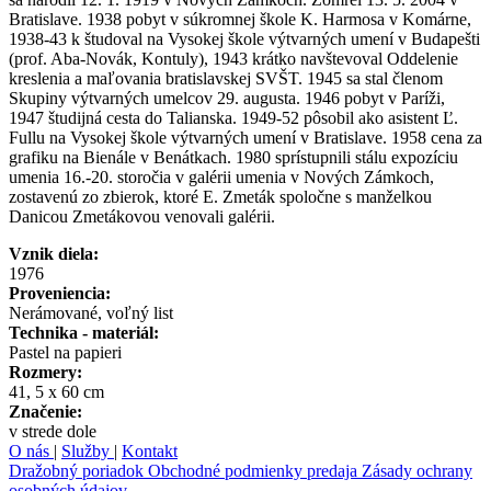
Bratislave. 1938 pobyt v súkromnej škole K. Harmosa v Komárne,
1938-43 k študoval na Vysokej škole výtvarných umení v Budapešti
(prof. Aba-Novák, Kontuly), 1943 krátko navštevoval Oddelenie
kreslenia a maľovania bratislavskej SVŠT. 1945 sa stal členom
Skupiny výtvarných umelcov 29. augusta. 1946 pobyt v Paríži,
1947 študijná cesta do Talianska. 1949-52 pôsobil ako asistent Ľ.
Fullu na Vysokej škole výtvarných umení v Bratislave. 1958 cena za
grafiku na Bienále v Benátkach. 1980 sprístupnili stálu expozíciu
umenia 16.-20. storočia v galérii umenia v Nových Zámkoch,
zostavenú zo zbierok, ktoré E. Zmeták spoločne s manželkou
Danicou Zmetákovou venovali galérii.
Vznik diela:
1976
Proveniencia:
Nerámované, voľný list
Technika - materiál:
Pastel na papieri
Rozmery:
41, 5 x 60 cm
Značenie:
v strede dole
O nás
|
Služby
|
Kontakt
Dražobný poriadok
Obchodné podmienky predaja
Zásady ochrany
osobných údajov