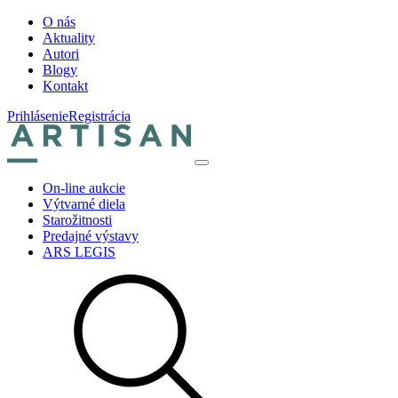
O nás
Aktuality
Autori
Blogy
Kontakt
Prihlásenie
Registrácia
On-line aukcie
Výtvarné diela
Starožitnosti
Predajné výstavy
ARS LEGIS