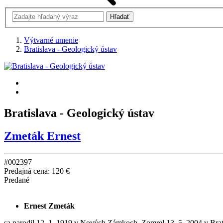
Výtvarné umenie
Bratislava - Geologický ústav
Bratislava - Geologický ústav
Zmeták Ernest
#002397
Predajná cena:
120 €
Predané
Ernest Zmeták
sa narodil 12. 1. 1919 v Nových Zámkoch. Zomrel 13. 5. 2004 v Bra