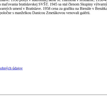
 maľovania bratislavskej SVŠT. 1945 sa stal členom Skupiny výtvarnýc
varných umení v Bratislave. 1958 cena za grafiku na Bienále v Benátkach
poločne s manželkou Danicou Zmetákovou venovali galérii.
sobných údajov