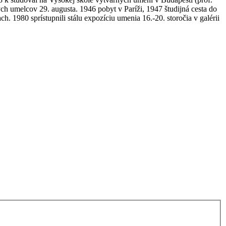
h umelcov 29. augusta. 1946 pobyt v Paríži, 1947 študijná cesta do
. 1980 sprístupnili stálu expozíciu umenia 16.-20. storočia v galérii