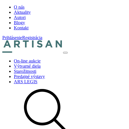
O nás
Aktuality
Autori
Blogy
Kontakt
Prihlásenie
Registrácia
On-line aukcie
Výtvarné diela
Starožitnosti
Predajné výstavy
ARS LEGIS