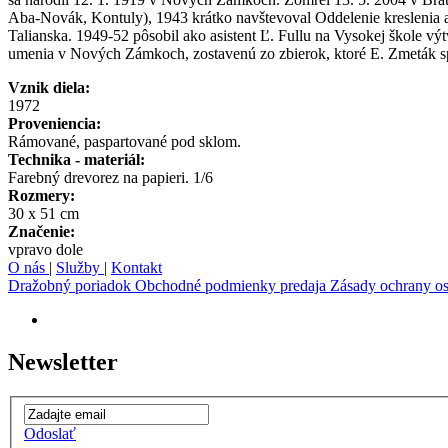
Aba-Novák, Kontuly), 1943 krátko navštevoval Oddelenie kreslenia a
Talianska. 1949-52 pôsobil ako asistent Ľ. Fullu na Vysokej škole výt
umenia v Nových Zámkoch, zostavenú zo zbierok, ktoré E. Zmeták s
Vznik diela:
1972
Proveniencia:
Rámované, paspartované pod sklom.
Technika - materiál:
Farebný drevorez na papieri. 1/6
Rozmery:
30 x 51 cm
Značenie:
vpravo dole
O nás
|
Služby
|
Kontakt
Dražobný poriadok
Obchodné podmienky predaja
Zásady ochrany o
Newsletter
Odoslať