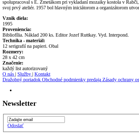
spolupracoval s E. Zmetákom pri vykladaní mozaiky kostola v Rabči,
svoj prvý ateliér. 1957 bol hlavným iniciátorom a organizátorom utv
Vznik diela:
1995
Proveniencia:
Bibliofília. Náklad 200 ks. Editor Jozef Ruttkay. Vyd. Interpond.
Technika - materiál:
12 serigrafií na papieri. Obal
Rozmery:
28 x 42 cm
Značenie:
každý list autorizovaný
O nás
|
Služby
|
Kontakt
Dražobný poriadok
Obchodné podmienky predaja
Zásady ochrany o
Newsletter
Odoslať