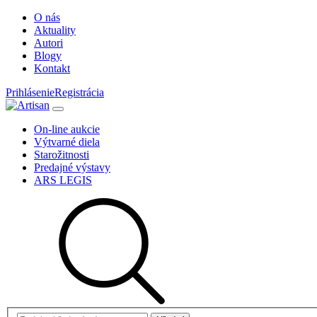
O nás
Aktuality
Autori
Blogy
Kontakt
Prihlásenie
Registrácia
On-line aukcie
Výtvarné diela
Starožitnosti
Predajné výstavy
ARS LEGIS