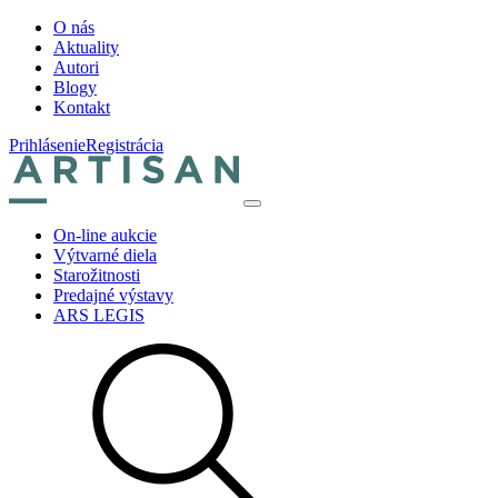
O nás
Aktuality
Autori
Blogy
Kontakt
Prihlásenie
Registrácia
On-line aukcie
Výtvarné diela
Starožitnosti
Predajné výstavy
ARS LEGIS