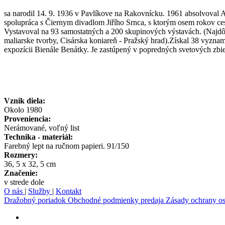
sa narodil 14. 9. 1936 v Pavlíkove na Rakovnícku. 1961 absolvoval 
spolupráca s Čiernym divadlom Jiřího Srnca, s ktorým osem rokov ce
Vystavoval na 93 samostatných a 200 skupinových výstavách. (Najdôle
maliarske tvorby, Cisárska koniareň - Pražský hrad).Získal 38 vyzna
expozícii Bienále Benátky. Je zastúpený v popredných svetových zbi
Vznik diela:
Okolo 1980
Proveniencia:
Nerámované, voľný list
Technika - materiál:
Farebný lept na ručnom papieri. 91/150
Rozmery:
36, 5 x 32, 5 cm
Značenie:
v strede dole
O nás
|
Služby
|
Kontakt
Dražobný poriadok
Obchodné podmienky predaja
Zásady ochrany o