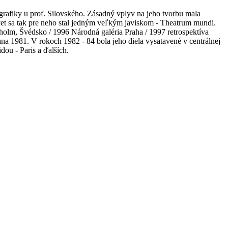
rafiky u prof. Silovského. Zásadný vplyv na jeho tvorbu mala
et sa tak pre neho stal jedným veľkým javiskom - Theatrum mundi.
holm, Švédsko / 1996 Národná galéria Praha / 1997 retrospektíva
na 1981. V rokoch 1982 - 84 bola jeho diela vysatavené v centrálnej
ou - Paris a ďalších.