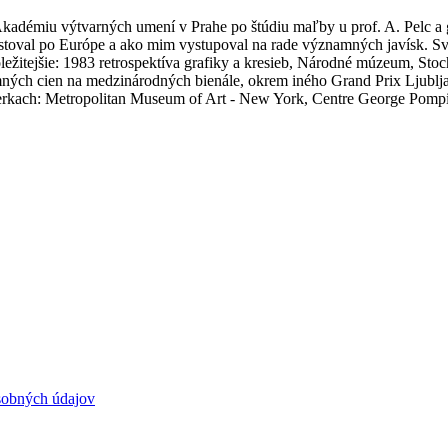
Akadémiu výtvarných umení v Prahe po štúdiu maľby u prof. A. Pelc a g
stoval po Európe a ako mim vystupoval na rade významných javísk. Sv
žitejšie: 1983 retrospektíva grafiky a kresieb, Národné múzeum, Stoc
mných cien na medzinárodných bienále, okrem iného Grand Prix Ljublja
erkach: Metropolitan Museum of Art - New York, Centre George Pompid
sobných údajov