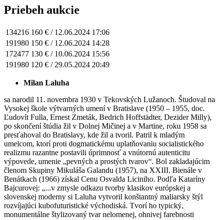
Priebeh aukcie
134216
160 € /
12.06.2024 17:06
191980
150 € /
12.06.2024 14:28
172477
130 € /
10.06.2024 15:56
191980
120 € /
29.05.2024 20:49
Milan Laluha
sa narodil 11. novembra 1930 v Tekovských Lužanoch. Študoval na
Vysokej škole výtvarných umení v Bratislave (1950 – 1955, doc.
Ľudovít Fulla, Ernest Zmeták, Bedrich Hoffstädter, Dezider Milly),
po skončení štúdia žil v Dolnej Mičinej a v Martine, roku 1958 sa
presťahoval do Bratislavy, kde žil a tvoril. Patril k mladým
umelcom, ktorí proti dogmatickému uplatňovaniu socialistického
realizmu razantne postavili úprimnosť a vnútornú autenticitu
výpovede, umenie „pevných a prostých tvarov“. Bol zakladajúcim
členom Skupiny Mikuláša Galandu (1957), na XXIII. Bienále v
Benátkach (1966) získal Cenu Osvalda Liciniho.
Podľa Kataríny
Bajcurovej: „...v zmysle odkazu tvorby klasikov európskej a
slovenskej moderny si Laluha vytvoril konštantný maliarsky štýl
rozvíjajúci kubofuturistické východiská. Tvorí ho typický,
monumentálne štylizovaný tvar nelomenej, ohnivej farebnosti