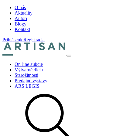
O nás
Aktuality
Autori
Blogy
Kontakt
Prihlásenie
Registrácia
On-line aukcie
Výtvarné diela
Starožitnosti
Predajné výstavy
ARS LEGIS