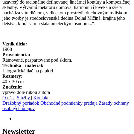
uzavretý do racionálne definovanej lineárnej kontúry a kompozičnej
skladby. Výtvarnú metaforu domova, harmóniu človeka a sveta
nachádza v tradičnom, vidieckom prostredí: duchovným rodiskom
jeho tvorby je stredoslovenská dedina Dolná Mičiná, krajina jeho
detstva, ktorá sa mu stala umeleckým osudom...“.
Vznik diela:
1968
Proveniencia:
Rámované, paspartované pod sklom.
Technika - materiál:
Litografická tlač na papieri
Rozmery:
40 x 30 cm
Značenie:
vpravo dole rukou autora
O nás
|
Služby
|
Kontakt
Dražobný poriadok
Obchodné podmienky predaja
Zásady ochrany
osobných údajov
Newsletter