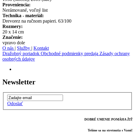
Proveniencia:
Nerámované, voľný list
Technika - materiál:
Drevorez na ručnom papieri. 63/100
Rozmery:
20 x 14 cm
Značenie:
vpravo dole
O nás
|
Služby
|
Kontakt
Dražobný poriadok
Obchodné podmienky predaja
Zásady ochrany
osobných údajov
Newsletter
Odoslať
DOBRÉ UMENIE POMÁHA ŽIŤ
Tešíme sa na stretnutia s Vami!