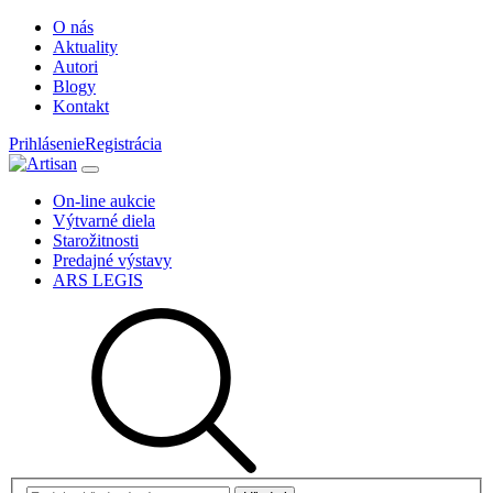
O nás
Aktuality
Autori
Blogy
Kontakt
Prihlásenie
Registrácia
On-line aukcie
Výtvarné diela
Starožitnosti
Predajné výstavy
ARS LEGIS