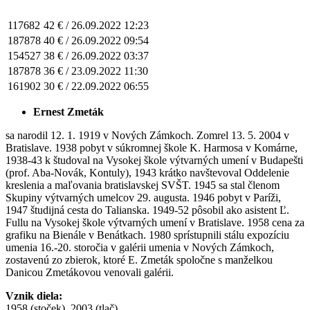
117682
42 € /
26.09.2022 12:23
187878
40 € /
26.09.2022 09:54
154527
38 € /
26.09.2022 03:37
187878
36 € /
23.09.2022 11:30
161902
30 € /
22.09.2022 06:55
Ernest Zmeták
sa narodil 12. 1. 1919 v Nových Zámkoch. Zomrel 13. 5. 2004 v
Bratislave. 1938 pobyt v súkromnej škole K. Harmosa v Komárne,
1938-43 k študoval na Vysokej škole výtvarných umení v Budapešti
(prof. Aba-Novák, Kontuly), 1943 krátko navštevoval Oddelenie
kreslenia a maľovania bratislavskej SVŠT. 1945 sa stal členom
Skupiny výtvarných umelcov 29. augusta. 1946 pobyt v Paríži,
1947 študijná cesta do Talianska. 1949-52 pôsobil ako asistent Ľ.
Fullu na Vysokej škole výtvarných umení v Bratislave. 1958 cena za
grafiku na Bienále v Benátkach. 1980 sprístupnili stálu expozíciu
umenia 16.-20. storočia v galérii umenia v Nových Zámkoch,
zostavenú zo zbierok, ktoré E. Zmeták spoločne s manželkou
Danicou Zmetákovou venovali galérii.
Vznik diela:
1958 (stoček), 2003 (tlač)