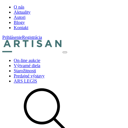
O nás
Aktuality
Autori
Blogy
Kontakt
Prihlásenie
Registrácia
On-line aukcie
Výtvarné diela
Starožitnosti
Predajné výstavy
ARS LEGIS