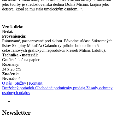
jeho tvorby je stredoslovenská dedina Dolná Mičiná, krajina jeho
detstva, ktorá sa mu stala umeleckým osudom...“.
Vznik diela:
Nedat.
Proveniencia:
Rámované, paspartované pod sklom. Pôvodne súčasť Súkromných
listov Skupiny Mikuláša Galandu (v prílohe bolo celkom 5
celostranových grafických reprodukcií kresieb Milana Laluhu).
Technika - materiál:
Grafická tlač na papieri
Rozmery:
34 x 28 cm
Značenie:
Neznačené
O nás
|
Služby
|
Kontakt
Dražobný poriadok
Obchodné podmienky predaja
Zásady ochrany
osobných údajov
Newsletter