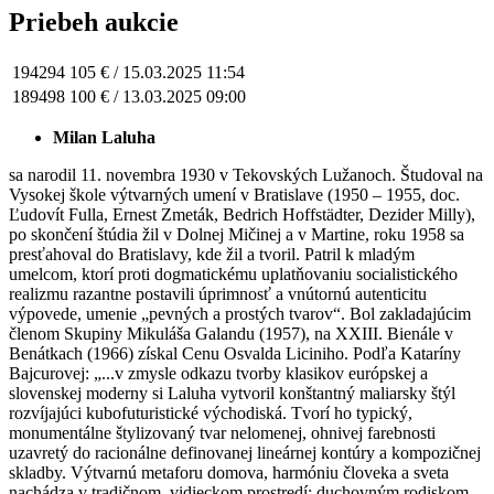
Priebeh aukcie
194294
105 € /
15.03.2025 11:54
189498
100 € /
13.03.2025 09:00
Milan Laluha
sa narodil 11. novembra 1930 v Tekovských Lužanoch. Študoval na
Vysokej škole výtvarných umení v Bratislave (1950 – 1955, doc.
Ľudovít Fulla, Ernest Zmeták, Bedrich Hoffstädter, Dezider Milly),
po skončení štúdia žil v Dolnej Mičinej a v Martine, roku 1958 sa
presťahoval do Bratislavy, kde žil a tvoril. Patril k mladým
umelcom, ktorí proti dogmatickému uplatňovaniu socialistického
realizmu razantne postavili úprimnosť a vnútornú autenticitu
výpovede, umenie „pevných a prostých tvarov“. Bol zakladajúcim
členom Skupiny Mikuláša Galandu (1957), na XXIII. Bienále v
Benátkach (1966) získal Cenu Osvalda Liciniho.
Podľa Kataríny
Bajcurovej: „...v zmysle odkazu tvorby klasikov európskej a
slovenskej moderny si Laluha vytvoril konštantný maliarsky štýl
rozvíjajúci kubofuturistické východiská. Tvorí ho typický,
monumentálne štylizovaný tvar nelomenej, ohnivej farebnosti
uzavretý do racionálne definovanej lineárnej kontúry a kompozičnej
skladby. Výtvarnú metaforu domova, harmóniu človeka a sveta
nachádza v tradičnom, vidieckom prostredí: duchovným rodiskom