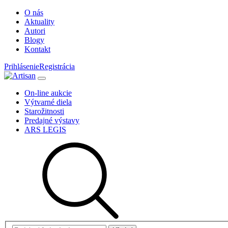
O nás
Aktuality
Autori
Blogy
Kontakt
Prihlásenie
Registrácia
On-line aukcie
Výtvarné diela
Starožitnosti
Predajné výstavy
ARS LEGIS