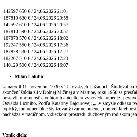
142597
650 € /
24.06.2026 21:01
187810
630 € /
24.06.2026 20:58
142597
610 € /
24.06.2026 20:57
187810
590 € /
24.06.2026 20:57
187878
570 € /
24.06.2026 18:02
192747
550 € /
24.06.2026 17:36
187878
530 € /
24.06.2026 17:27
182267
510 € /
24.06.2026 17:23
140129
500 € /
24.06.2026 16:07
Milan Laluha
sa narodil 11. novembra 1930 v Tekovských Lužanoch. Študoval na Vy
skončení štúdia žil v Dolnej Mičinej a v Martine, roku 1958 sa presťa
postavili úprimnosť a vnútornú autenticitu výpovede, umenie „pevný
Osvalda Liciniho.
Podľa Kataríny Bajcurovej: „...v zmysle odkazu tvo
typický, monumentálne štylizovaný tvar nelomenej, ohnivej farebnost
nachádza v tradičnom, vidieckom prostredí: duchovným rodiskom jeho 
Vznik diela: