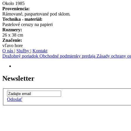
Okolo 1985
Proveniencia:
Rámované, paspartované pod sklom.
Technika - materiál:
Pastelové ceruzy na papieri
Rozmery:
26 x 38 cm
Značenie:
vľavo hore
O nás
|
Služby
|
Kontakt
Dražobný poriadok
Obchodné podmienky predaja
Zásady ochrany o
Newsletter
Odoslať