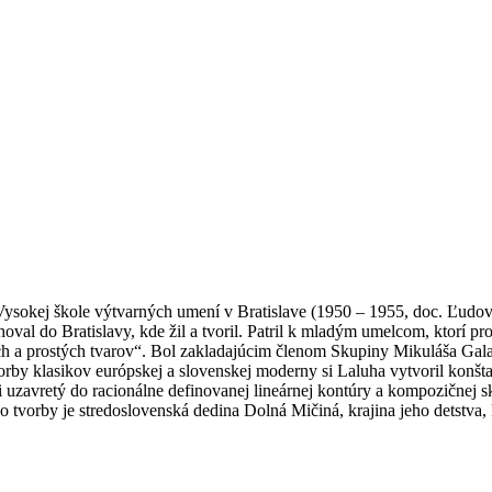
sokej škole výtvarných umení v Bratislave (1950 – 1955, doc. Ľudovít
hoval do Bratislavy, kde žil a tvoril. Patril k mladým umelcom, ktorí p
ch a prostých tvarov“. Bol zakladajúcim členom Skupiny Mikuláša Gal
rby klasikov európskej a slovenskej moderny si Laluha vytvoril konštan
i uzavretý do racionálne definovanej lineárnej kontúry a kompozičnej
tvorby je stredoslovenská dedina Dolná Mičiná, krajina jeho detstva,