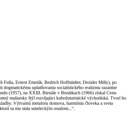
 Fulla, Ernest Zmeták, Bedrich Hoffstädter, Dezider Milly), po
roti dogmatickému uplatňovaniu socialistického realizmu razantne
andu (1957), na XXIII. Bienále v Benátkach (1966) získal Cenu
tný maliarsky štýl rozvíjajúci kubofuturistické východiská. Tvorí ho
 skladby. Výtvarnú metaforu domova, harmóniu človeka a sveta
 ktorá sa mu stala umeleckým osudom...“.