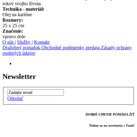
rokov svojho života.
Technika - materiál:
Olej na kartóne
Rozmery:
25 x 25 cm
Značenie:
vpravo dole
O nás
|
Služby
|
Kontakt
Dražobný poriadok
Obchodné podmienky predaja
Zásady ochrany
osobných údajov
Newsletter
Odoslať
DOBRÉ UMENIE POMÁHA ŽIŤ
Tešíme sa na stretnutia s Vami!