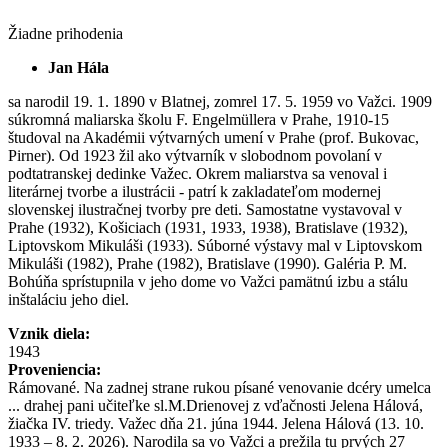
Žiadne prihodenia
Jan Hála
sa narodil 19. 1. 1890 v Blatnej, zomrel 17. 5. 1959 vo Važci. 1909
súkromná maliarska školu F. Engelmüllera v Prahe, 1910-15
študoval na Akadémii výtvarných umení v Prahe (prof. Bukovac,
Pirner). Od 1923 žil ako výtvarník v slobodnom povolaní v
podtatranskej dedinke Važec. Okrem maliarstva sa venoval i
literárnej tvorbe a ilustrácii - patrí k zakladateľom modernej
slovenskej ilustračnej tvorby pre deti. Samostatne vystavoval v
Prahe (1932), Košiciach (1931, 1933, 1938), Bratislave (1932),
Liptovskom Mikuláši (1933). Súborné výstavy mal v Liptovskom
Mikuláši (1982), Prahe (1982), Bratislave (1990). Galéria P. M.
Bohúňa sprístupnila v jeho dome vo Važci pamätnú izbu a stálu
inštaláciu jeho diel.
Vznik diela:
1943
Proveniencia:
Rámované. Na zadnej strane rukou písané venovanie dcéry umelca
... drahej pani učiteľke sl.M.Drienovej z vďačnosti Jelena Hálová,
žiačka IV. triedy. Važec dňa 21. júna 1944. Jelena Hálová (13. 10.
1933 – 8. 2. 2026). Narodila sa vo Važci a prežila tu prvých 27