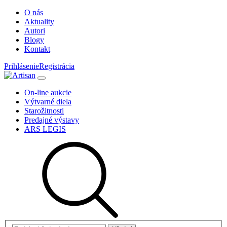
O nás
Aktuality
Autori
Blogy
Kontakt
Prihlásenie
Registrácia
On-line aukcie
Výtvarné diela
Starožitnosti
Predajné výstavy
ARS LEGIS