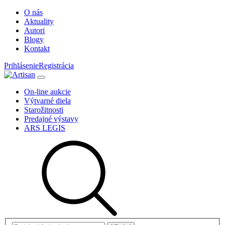
O nás
Aktuality
Autori
Blogy
Kontakt
Prihlásenie
Registrácia
On-line aukcie
Výtvarné diela
Starožitnosti
Predajné výstavy
ARS LEGIS