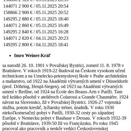
144071
2 900 € /
05.11.2025 20:54
158866
2 900 € /
05.11.2025 20:52
149295
2 880 € /
05.11.2025 18:40
144071
2 860 € /
05.11.2025 16:49
149295
2 840 € /
05.11.2025 16:28
144071
2 820 € /
04.11.2025 20:23
149295
2 800 € /
04.11.2025 18:41
Imro Weiner-Kráľ
sa narodil 26. 10. 1901 v Považskej Bystrici, zomrel 11. 8. 1978 v
Bratislave. V rokoch 1919-22 študoval na Českom vysokom učení
technickom a na Umelecko-priemyslovej škole v Prahe architektúru
a maliarstvo, od 1922 na Akadémii výtvarných umení v Düsseldorfe
(prof. Döhring, Heupl-Siegen), od 1923 na Akadémii výtvarných
umení v Berlíne, od 1924 na École des Beaux-Arts v Paríži. Tam
tiež krátko pôsobil v ateliéroch Colarossi a Grande Chaumiére. 1924
návrat na Slovensko, žil v Považskej Bystrici. 1926-27 vojenská
služba, potom kreslič, lyžiarsky tréner, úradník. V roku 1930
niekoľkomesačný pobyt v Paríži, 1930-32 cesty po západnej
Európe, v Nemecku pobyt v Bauhase v Dessau. V rokoch 1932-39
pôsobil v Bratislave, 1939-50 žil vo Francúzsku. Po roku 1945
pracoval ako pracovník a neskôr vedúci Československej