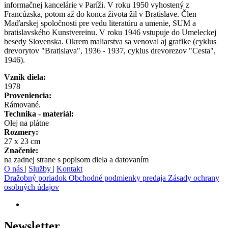
informačnej kancelárie v Paríži. V roku 1950 vyhostený z
Francúzska, potom až do konca života žil v Bratislave. Člen
Maďarskej spoločnosti pre vedu literatúru a umenie, SUM a
bratislavského Kunstvereinu. V roku 1946 vstupuje do Umeleckej
besedy Slovenska. Okrem maliarstva sa venoval aj grafike (cyklus
drevorytov "Bratislava", 1936 - 1937, cyklus drevorezov "Cesta",
1946).
Vznik diela:
1978
Proveniencia:
Rámované.
Technika - materiál:
Olej na plátne
Rozmery:
27 x 23 cm
Značenie:
na zadnej strane s popisom diela a datovaním
O nás
|
Služby
|
Kontakt
Dražobný poriadok
Obchodné podmienky predaja
Zásady ochrany
osobných údajov
Newsletter