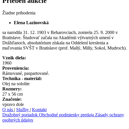
Priebeh aukcie
Žiadne prihodenia
Elena Lazinovská
sa narodila 31. 12. 1903 v Beharovciach, zomrela 25. 9. 2000 v
Bratislave. Študovať začala na Akadémii výtvarných umení v
Drážďanoch, absolutórium získala na Oddelení kreslenia a
maľovania SVŠT v Bratislave (prof. Mallý, Milly, Sokol, Mudroch).
Vznik diela:
1960
Proveniencia:
Rámované, paspartované.
Technika - materiál:
Olej na sololite
Rozmery:
27 x 56 cm
Značenie:
vpravo dole
O nás
|
Služby
|
Kontakt
Dražobný poriadok
Obchodné podmienky predaja
Zásady ochrany
osobných údajov