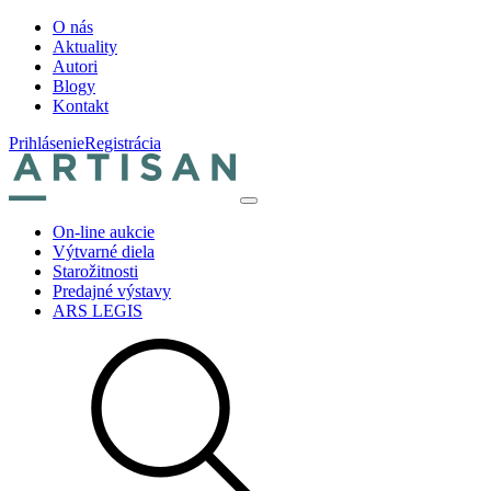
O nás
Aktuality
Autori
Blogy
Kontakt
Prihlásenie
Registrácia
On-line aukcie
Výtvarné diela
Starožitnosti
Predajné výstavy
ARS LEGIS