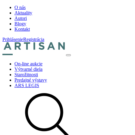
O nás
Aktuality
Autori
Blogy
Kontakt
Prihlásenie
Registrácia
On-line aukcie
Výtvarné diela
Starožitnosti
Predajné výstavy
ARS LEGIS