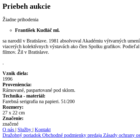
Priebeh aukcie
Žiadne prihodenia
František Kudláč ml.
sa narodil v Bratislave. 1981 absolvoval Akadémiu výtvarných umení v 
viacerých kolektívnych výstavách ako člen Spolku grafikov. Podieľ
filmov. Žil v Bratislave.
.
Vznik diela:
1996
Proveniencia:
Rámované, paspartované pod sklom.
Technika - materiál:
Farebná serigrafia na papieri. 51/200
Rozmery:
27 x 22 cm
Značenie:
značené
O nás
|
Služby
|
Kontakt
Dražobný poriadok
Obchodné podmienky predaja
Zásady ochrany o