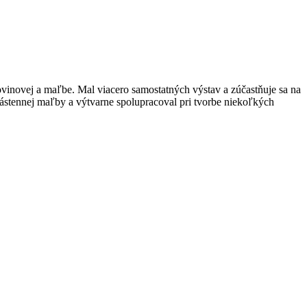
 novinovej a maľbe. Mal viacero samostatných výstav a zúčastňuje sa na
stennej maľby a výtvarne spolupracoval pri tvorbe niekoľkých