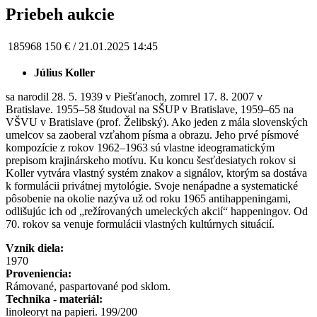
Priebeh aukcie
185968
150 € /
21.01.2025 14:45
Július Koller
sa narodil 28. 5. 1939 v Piešťanoch, zomrel 17. 8. 2007 v
Bratislave. 1955–58 študoval na SŠUP v Bratislave, 1959–65 na
VŠVU v Bratislave (prof. Želibský). Ako jeden z mála slovenských
umelcov sa zaoberal vzťahom písma a obrazu. Jeho prvé písmové
kompozície z rokov 1962–1963 sú vlastne ideogramatickým
prepisom krajinárskeho motívu. Ku koncu šesťdesiatych rokov si
Koller vytvára vlastný systém znakov a signálov, ktorým sa dostáva
k formulácii privátnej mytológie. Svoje nenápadne a systematické
pôsobenie na okolie nazýva už od roku 1965 antihappeningami,
odlišujúc ich od „režírovaných umeleckých akcií“ happeningov. Od
70. rokov sa venuje formulácii vlastných kultúrnych situácií.
Vznik diela:
1970
Proveniencia:
Rámované, paspartované pod sklom.
Technika - materiál:
linoleoryt na papieri. 199/200