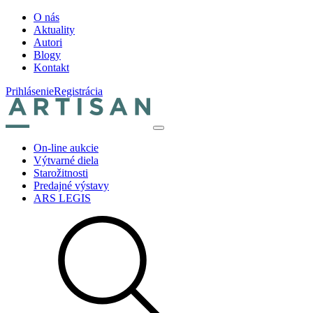
O nás
Aktuality
Autori
Blogy
Kontakt
Prihlásenie
Registrácia
On-line aukcie
Výtvarné diela
Starožitnosti
Predajné výstavy
ARS LEGIS