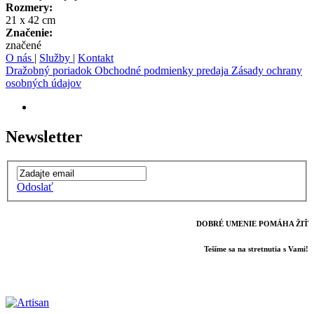
Rozmery:
21 x 42 cm
Značenie:
značené
O nás
|
Služby
|
Kontakt
Dražobný poriadok
Obchodné podmienky predaja
Zásady ochrany
osobných údajov
Newsletter
Odoslať
DOBRÉ UMENIE POMÁHA ŽIŤ
Tešíme sa na stretnutia s Vami!