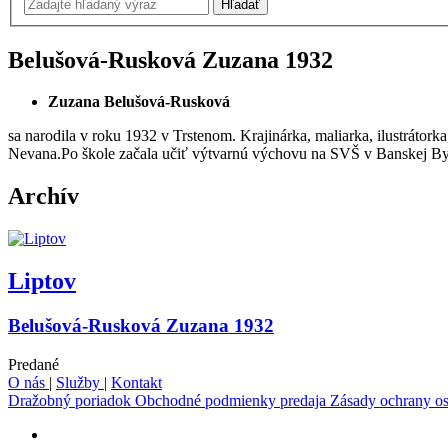
Belušová-Rusková Zuzana
1932
Zuzana Belušová-Rusková
sa narodila v roku 1932 v Trstenom. Krajinárka, maliarka, ilustrátor
Nevana.Po škole začala učiť výtvarnú výchovu na SVŠ v Banskej Byst
Archív
Liptov
Belušová-Rusková Zuzana 1932
Predané
O nás
|
Služby
|
Kontakt
Dražobný poriadok
Obchodné podmienky predaja
Zásady ochrany o