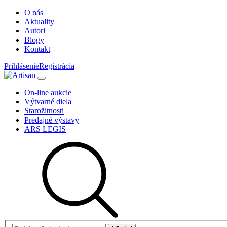
O nás
Aktuality
Autori
Blogy
Kontakt
Prihlásenie
Registrácia
On-line aukcie
Výtvarné diela
Starožitnosti
Predajné výstavy
ARS LEGIS