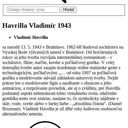
Havrilla Vladimír
1943
Vladimír Havrilla
sa narodil 13. 5. 1943 v Bratislave. 1962-68 študoval sochárstvo na
Vysokej škole výtvarných umení v Bratislave. Od šesťdesiatych
rokov sa jeho tvorba rozvíjala intermediálnej rozmanitosti – v
sochárstve, filme, maľbe, kresbe a počítačovej grafike. V celej
doterajšej tvorbe autor zaujato kombinuje reálne maliarske gesto s
technologickým, počítačovým: „… od roku 1997 sa počítačová
grafika a modelovanie stávajú základom autorovej tvorby. Nejde
pritom len o modelovanie figúr a narábanie s obrazom a jeho
animáciou, a rozprávanie poviedok, ale aj o zvláštny, pre Havrillu
podstatný aspekt nehmotnosti tohto virtuálneho sveta: stlačením
gombíka tento svet zmizne, nastane to, čo symbolicky nájdeme v
skle, vode, svetle alebo v bielej farbe - „absolútna čistota“. (Daniel
Brozman). Vladimír Havrilla je už dlhé roky kultovou osobnosťou
alternatívneho umenia.