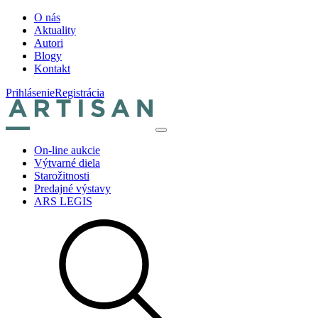
O nás
Aktuality
Autori
Blogy
Kontakt
Prihlásenie
Registrácia
On-line aukcie
Výtvarné diela
Starožitnosti
Predajné výstavy
ARS LEGIS