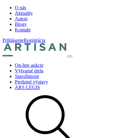
O nás
Aktuality
Autori
Blogy
Kontakt
Prihlásenie
Registrácia
On-line aukcie
Výtvarné diela
Starožitnosti
Predajné výstavy
ARS LEGIS