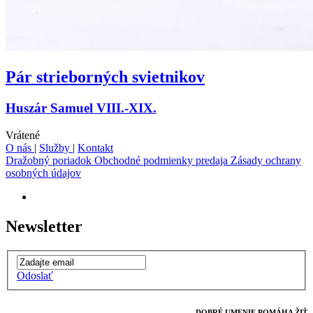
Pár strieborných svietnikov
Huszár Samuel VIII.-XIX.
Vrátené
O nás
|
Služby
|
Kontakt
Dražobný poriadok
Obchodné podmienky predaja
Zásady ochrany
osobných údajov
Newsletter
Odoslať
DOBRÉ UMENIE POMÁHA ŽIŤ